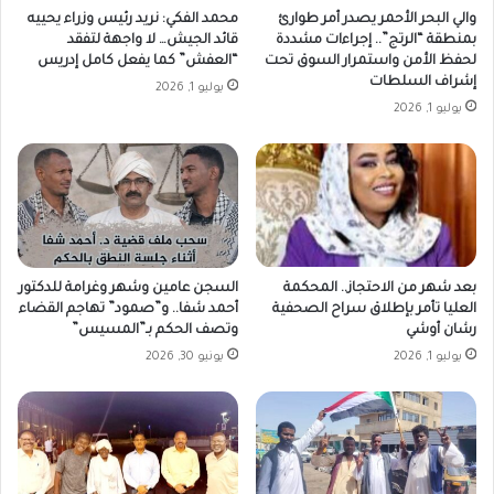
والي البحر الأحمر يصدر أمر طوارئ
محمد الفكي: نريد رئيس وزراء يحييه
بمنطقة “الرتج”.. إجراءات مشددة
قائد الجيش… لا واجهة لتفقد
لحفظ الأمن واستمرار السوق تحت
“العفش” كما يفعل كامل إدريس
إشراف السلطات
يوليو 1, 2026
يوليو 1, 2026
بعد شهر من الاحتجاز.. المحكمة
السجن عامين وشهر وغرامة للدكتور
العليا تأمر بإطلاق سراح الصحفية
أحمد شفا.. و”صمود” تهاجم القضاء
رشان أوشي
وتصف الحكم بـ”المسيس”
يوليو 1, 2026
يونيو 30, 2026