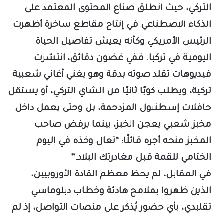
التركي، حيث انطلق صناع المحتوى المعتمد على
الذكاء الاصطناعي في إنتاج مقاطع ساخرة أظهرت
الرئيس الأمريكي وكأنه يعيش تفاصيل الحياة
اليومية في تركيا. ففي غضون دقائق، انتشرت
فيديوهات تقلد صوته بدقة وهو يغني أغاني شعبية
تركية، ويطلب كوبًا ثانيًا من الشاي التركي، أو يستقل
حافلات إسطنبول المزدحمة، بل وحتى يعمل داخل
مخبز شعبي يعجن الخبز، بينما يرفض صاحب
المخبز منحه أجره قائلًا: “تعال وخذه في اليوم
الختامي للقمة قبل مغادرتك البلاد.”
في المقابل، لم يحظ معظم القادة الأوروبيين،
الذين ظهروا بملامح هادئة وخطاب دبلوماسي
تقليدي، بأي حضور يُذكر على منصات التواصل، إذ لم