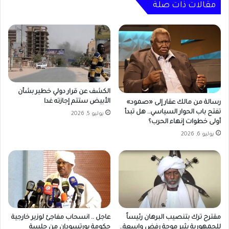
المعاناة.
مقالات ذات صلة
الكشف عن قرار دولي خطير بشأن
الأبيض ستتم إجازته غدا
رسالة من مالك عقار إلى «صمود»
تفتح باب الحوار السياسي.. هل تبدأ
يوليو 5, 2026
أولى خطوات إنهاء الحرب؟
يوليو 6, 2026
مقترح ترك بتنصيب البرهان رئيساً
عاجل .. انسحاب مفاجئ لوزير خارجية
للجمهورية يثير موجة رفض واسعة..
حكومة بورتسودان من جلسة