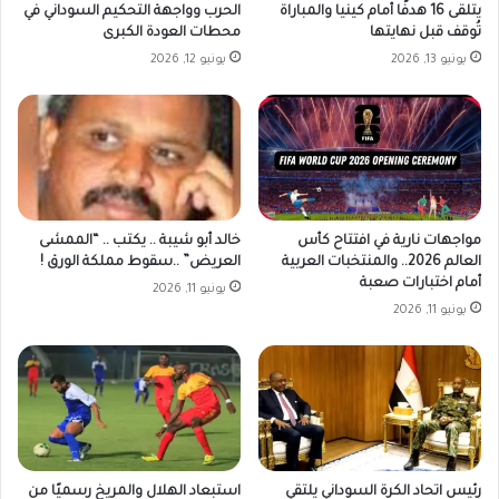
يتلقى 16 هدفًا أمام كينيا والمباراة
الحرب وواجهة التحكيم السوداني في
تُوقف قبل نهايتها
محطات العودة الكبرى
يونيو 13, 2026
يونيو 12, 2026
مواجهات نارية في افتتاح كأس
خالد أبو شيبة .. يكتب .. “الممشى
العالم 2026.. والمنتخبات العربية
العريض” ..سقوط مملكة الورق !
أمام اختبارات صعبة
يونيو 11, 2026
يونيو 11, 2026
رئيس اتحاد الكرة السوداني يلتقي
استبعاد الهلال والمريخ رسميًا من