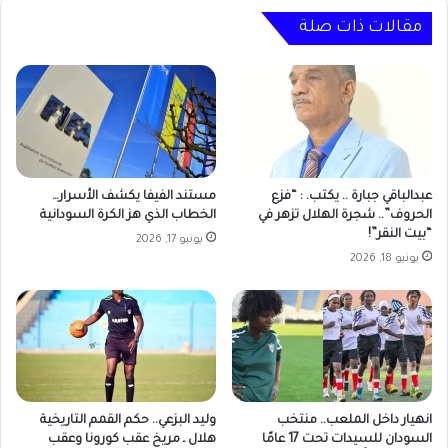
مقالات ذات صلة
عبدالباقي جبارة .. يكتب. : “فزع
مستند الفيفا يكشف الأسرار…
الحروف”.. شجرة الهلال تزهر في
الخطاب الذي هز الكرة السودانية
“بيت النقر”!
يونيو 17, 2026
يونيو 18, 2026
انهيار داخل الملعب.. منتخب
وليد البزعي.. حكم القمم التاريخية
السودان للسيدات تحت 17 عامًا
هلال ـ مريخ عقب كورونا وعقب