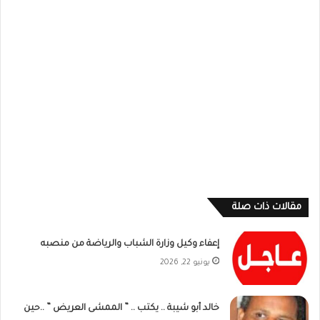
مقالات ذات صلة
إعفاء وكيل وزارة الشباب والرياضة من منصبه
يونيو 22, 2026
خالد أبو شيبة .. يكتب .. ” الممشى العريض ” ..حين