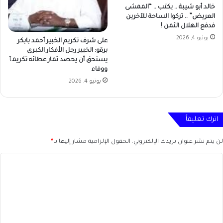
خالد أبو شيبة .. يكتب .. “الممشى
العريض” .. تركوا الساحة للآخرين
فدفع الهلال الثمن !
يونيو 4, 2026
على شرف تكريم الخبير أحمد بابكر
برقو: الخبير رجل الأفكار الكبرى
يستحق أن يحصد ثمار عطائه تكريمٱ
ووفاء
يونيو 4, 2026
اترك تعليقاً
لن يتم نشر عنوان بريدك الإلكتروني.
الحقول الإلزامية مشار إليها بـ
*
ا
ل
ت
ع
ل