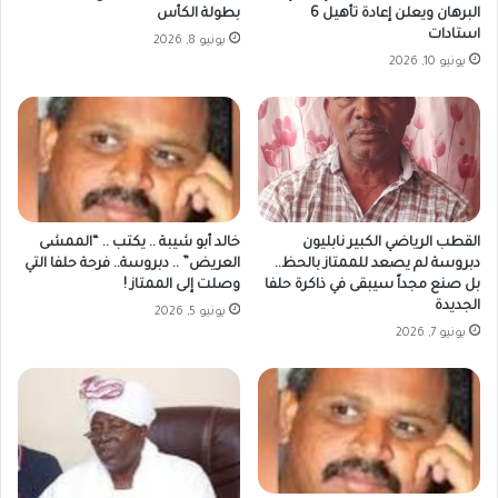
البرهان ويعلن إعادة تأهيل 6
بطولة الكأس
استادات
يونيو 8, 2026
يونيو 10, 2026
القطب الرياضي الكبير نابليون
خالد أبو شيبة .. يكتب .. “الممشى
دبروسة لم يصعد للممتاز بالحظ..
العريض” .. دبروسة.. فرحة حلفا التي
بل صنع مجداً سيبقى في ذاكرة حلفا
وصلت إلى الممتاز !
الجديدة
يونيو 5, 2026
يونيو 7, 2026