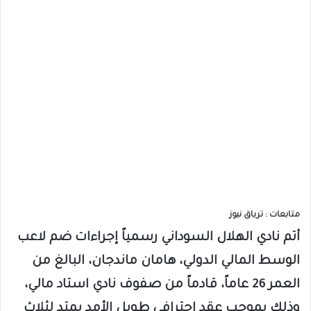
متابعات : ترياق نيوز
​أتم نادي الهلال السوداني رسمياً إجراءات ضم لاعب
الوسط المالي الدولي، هامان ماندجان، البالغ من
العمر 26 عاماً، قادماً من صفوف نادي استاد مالي،
وذلك بموجب عقد احترافي طويل الأمد يمتد لثلاث