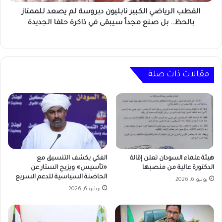
بالحظ..
بل
القطب الرياضي الكبير نابليون دبروسة لم يصعد للممتاز
صنع
بالحظ.. بل صنع مجداً سيبقى في ذاكرة حلفا الجديدة
مجداً
سيبقى
في
ذاكرة
حلفا
مقالات ذات صلة
الجديدة
هيئة علماء السودان تعلن إقالة
الفكي يكشف التنسيق مع
الدكتورة عالية من منصبها
«تأسيس» ويزيح الستار عن
الحاضنة السياسية للدعم السريع
يونيو 6, 2026
يونيو 6, 2026