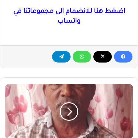
اضغط هنا للانضمام الى مجموعاتنا في
واتساب
القطب
الرياضي
الكبير
نابليون
دبروسة
لم
يصعد
للممتاز