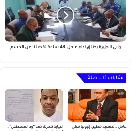
يطلق
نداء
عاجل:
48
ساعة
تفصلنا
عن
الحسم
والي الجزيرة يطلق نداء عاجل: 48 ساعة تفصلنا عن الحسم
مقالات ذات صلة
عاجل .. تصعيد خطير.. إثيوبيا تعلن
النيابة تتحرك ضد “ود المصطفى”..