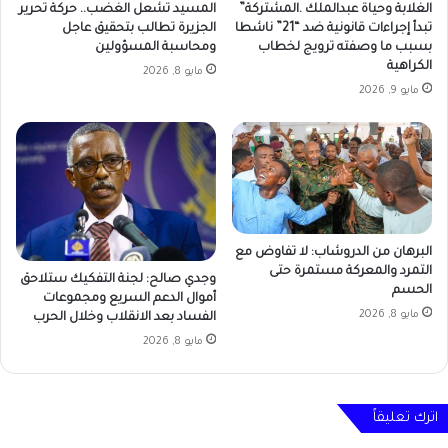
الغلابة وحياة عبدالملك .المشتركة”
المسيد تشعل الغضب.. حركة تحرير
تبدأ إجراءات قانونية ضد “21” ناشطا
الجزيرة تطالب بتحقيق عاجل
بسبب ما وصفته ترويج لخطاب
ومحاسبة المسؤولين
الكراهية
مايو 8, 2026
مايو 9, 2026
البرهان من الدروشاب: لا تفاوض مع
التمرد والمعركة مستمرة حتى
وجدي صالح: لجنة التفكيك ستلاحق
الحسم
أموال الدعم السريع ومجموعات
مايو 8, 2026
الفساد بعد الانقلاب وخلال الحرب
مايو 8, 2026
اترك تعليقاً