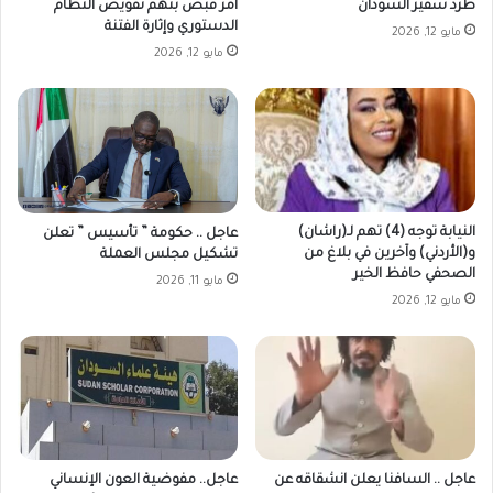
طرد سفير السودان
أمر قبض بتهم تقويض النظام
الدستوري وإثارة الفتنة
مايو 12, 2026
مايو 12, 2026
النيابة توجه (4) تهم لـ(راشان)
عاجل .. حكومة ” تأسيس ” تعلن
و(الأردني) وآخرين في بلاغ من
تشكيل مجلس العملة
الصحفي حافظ الخير
مايو 11, 2026
مايو 12, 2026
عاجل .. السافنا يعلن انشقاقه عن
عاجل.. مفوضية العون الإنساني