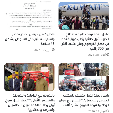
عاجل .. بعد توقف دام منذ اندلاع
عاجل كامل إدريس يصدر بحظر
الحرب.. أول طائرة ركاب كويتية تحط
واسع للاستيراد في السودان يشمل
في مطار الخرطوم وعلى متنها أكثر
46 سلعة
من 300 راكب
أبريل 27, 2026
أبريل 28, 2026
رئيس لجنة الأمل يكشف للمكتب
بالشركة مع الداخلية والشرطة
الصحفى تفاصيل*: *الإتفاق مع ديوان
والمجلس الأعلى:* *لجنة الأمل تفوج
الزكاة والموعد لتفويج عشرة آلاف
أولى رحلات المعاشيين النظاميين
وأسرهم والعائدين*
أبريل 27, 2026