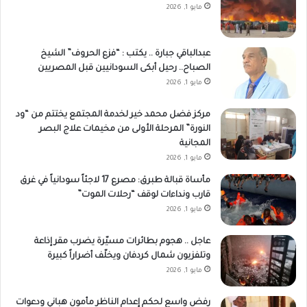
مايو 1, 2026
عبدالباقي جبارة .. يكتب : “فزع الحروف” الشيخ
الصباح.. رحيل أبكى السودانيين قبل المصريين
مايو 1, 2026
مركز فضل محمد خير لخدمة المجتمع يختتم من “ود
النورة” المرحلة الأولى من مخيمات علاج البصر
المجانية
مايو 1, 2026
مأساة قبالة طبرق: مصرع 17 لاجئاً سودانياً في غرق
قارب ونداءات لوقف “رحلات الموت”
مايو 1, 2026
عاجل .. هجوم بطائرات مسيّرة يضرب مقر إذاعة
وتلفزيون شمال كردفان ويخلّف أضراراً كبيرة
مايو 1, 2026
رفض واسع لحكم إعدام الناظر مأمون هباني ودعوات