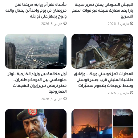
الجيش السوداني يعلن تحرير مدينة
مأساة تهز أم روابة: جريمتا قتل
بارا بعد معارك عنيفة مع قوات الدعم
مروعتان في يوم واحد أبن يغتال والده
السريع
وزوج يجهز على زوجته
مارس 5, 2026
مارس 5, 2026
انفجارات تهز كوستي وربك… وإغلاق
أول مكالمة بين وزراء الخارجية ..توتر
طلمبة العليقي قرب جسر كوستي
دبلوماسي بين الدوحة وطهران..
وسط ترجيحات بهجوم مسيّرات
قطر ترفض تبرير إيران للهجمات
الصاروخية
مارس 5, 2026
مارس 5, 2026