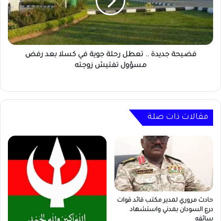
رحلة
جوية
في
كسلا
بعد
رفض
فضيحة جديدة .. تعطل رحلة جوية في كسلا بعد رفض
مسؤول
مسؤول تفتيش زوجته
تفتيش
زوجته
مقالات ذات صلة
حادث مروري لمدير مكتب قائد قوات
درع السودان بمدني واستشهاد
سائقه