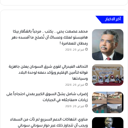
أخر الاخبار
محمد عصمت يحيي .. يكتب .. مرحباً بالعَطّار بيكا
هافيستو لعلك وعساكَ أن تُصلح ما أفسده دهر
رمطان للعمامرة !
فبراير 26, 2026
التحالف الفيدرالي لقوى شرق السودان يعلن جاهزية
قواته لتأمين الإقليم ويؤكد دعمه لوحدة البلاد
وسيادتها
فبراير 26, 2026
إضراب شامل يشلّ السوق الكبير بمدني احتجاجاً على
زيادات «مفاجئة» في الجبايات
فبراير 26, 2026
مناوي: انتهاكات الدعم السريع لم تأت من السماء
ويجب أن تتجاوز ذلك عبر حوار سوداني سوداني