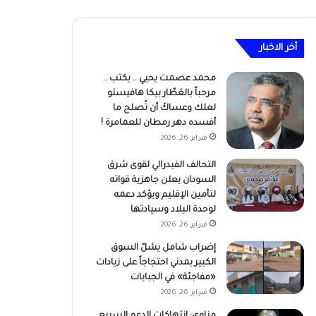
أخر الاخبار
محمد عصمت يحيي .. يكتب ..
مرحباً بالعَطّار بيكا هافيستو
لعلك وعساكَ أن تُصلح ما
أفسده دهر رمطان للعمامرة !
فبراير 26, 2026
التحالف الفيدرالي لقوى شرق
السودان يعلن جاهزية قواته
لتأمين الإقليم ويؤكد دعمه
لوحدة البلاد وسيادتها
فبراير 26, 2026
إضراب شامل يشلّ السوق
الكبير بمدني احتجاجاً على زيادات
«مفاجئة» في الجبايات
فبراير 26, 2026
مناوي: انتهاكات الدعم السريع