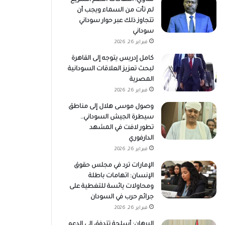
لم تأت من السماء ويجب أن
تتجاوز ذلك عبر حوار سوداني
سوداني
فبراير 26, 2026
كامل إدريس يتوجه إلى القاهرة
لبحث تعزيز العلاقات السودانية
المصرية
فبراير 26, 2026
وصول موسى هلال إلى مناطق
سيطرة الجيش السوداني..
تطور لافت في المشهد
الدارفوري
فبراير 26, 2026
الإمارات ترد في مجلس حقوق
الإنسان: اتهامات باطلة
ومحاولات يائسة للتغطية على
جرائم حرب في السودان
فبراير 26, 2026
البرهان: أسلحة تتدفق إلى الدعم