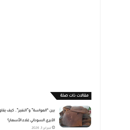
مقالات ذات صلة
بين “العواسة” و”النفير”.. كيف يقاو
الآبري السوداني غلاء الأسعار؟
فبراير 3, 2026