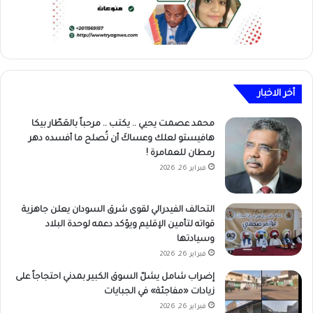
أخر الاخبار
محمد عصمت يحيي .. يكتب .. مرحباً بالعَطّار بيكا
هافيستو لعلك وعساكَ أن تُصلح ما أفسده دهر
رمطان للعمامرة !
فبراير 26, 2026
التحالف الفيدرالي لقوى شرق السودان يعلن جاهزية
قواته لتأمين الإقليم ويؤكد دعمه لوحدة البلاد
وسيادتها
فبراير 26, 2026
إضراب شامل يشلّ السوق الكبير بمدني احتجاجاً على
زيادات «مفاجئة» في الجبايات
فبراير 26, 2026