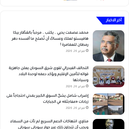
أخر الاخبار
محمد عصمت يحيي .. يكتب .. مرحباً بالعَطّار بيكا
هافيستو لعلك وعساكَ أن تُصلح ما أفسده دهر
رمطان للعمامرة !
فبراير 26, 2026
التحالف الفيدرالي لقوى شرق السودان يعلن جاهزية
قواته لتأمين الإقليم ويؤكد دعمه لوحدة البلاد
وسيادتها
فبراير 26, 2026
إضراب شامل يشلّ السوق الكبير بمدني احتجاجاً على
زيادات «مفاجئة» في الجبايات
فبراير 26, 2026
مناوي: انتهاكات الدعم السريع لم تأت من السماء
ويجب أن تتجاوز ذلك عبر حوار سوداني سوداني