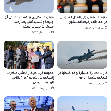
جنيف تستقبل وزير العدل السوداني
مقتل عسكريين بينهم ضباط في أبو
في محادثات رفيعة المستوى
جبيهة وتشديد أمني بعد رصد
مسيّرات بجنوب كردفان
فبراير 24, 2026
فبراير 24, 2026
غارات بطائرة مسيّرة يوقع ضحايا في
حكومة غرب كردفان تدشّن مبادرات
كبكابية بشمال دارفور
إنسانية من شركة “زين” لنازحي
الولاية بالأبيض
فبراير 24, 2026
فبراير 24, 2026