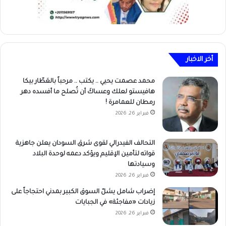
أخر الاخبار
محمد عصمت يحيي .. يكتب .. مرحباً بالعَطّار بيكا
هافيستو لعلك وعساكَ أن تُصلح ما أفسده دهر
رمطان للعمامرة !
فبراير 26, 2026
التحالف الفيدرالي لقوى شرق السودان يعلن جاهزية
قواته لتأمين الإقليم ويؤكد دعمه لوحدة البلاد
وسيادتها
فبراير 26, 2026
إضراب شامل يشلّ السوق الكبير بمدني احتجاجاً على
زيادات «مفاجئة» في الجبايات
فبراير 26, 2026