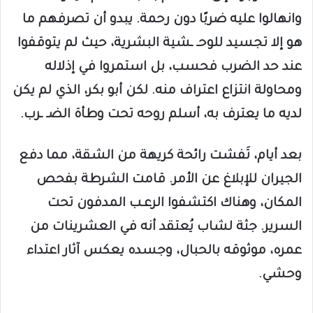
وانهالوا عليه ضربًا دون رحمة. يبدو أن تصرفهم ما
هو إلا تجسيد للوحـ ـشية البشرية، حيث لم يتوقفوا
عند حد الضرب فحسب، بل استمروا في إذلاله
ومحاولة انتزاع اعتراف منه. لكن أبو بكر، الذي لم يكن
لديه ما يعترف به، أسلم روحه تحت وطأة الضـ ـرب.
بعد أيام، تَفشت رائحة كريهة من الشقة، مما دفع
الجيران للإبلاغ عن الأمر. قامت الشرطة بفحص
المكان، وهناك اكتشفوا الرعـب المدفون تحت
السرير. جثة لشاب يُعتقد أنه في العشرينات من
عمره، موثوقه بالحبال، وجسده يعكس آثار اعتداء
وحشي.