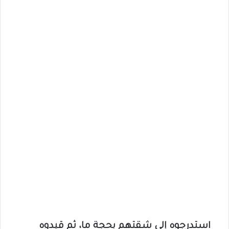
استدرجوه إلى شقتهم بحجة ما، ثم قيدوه