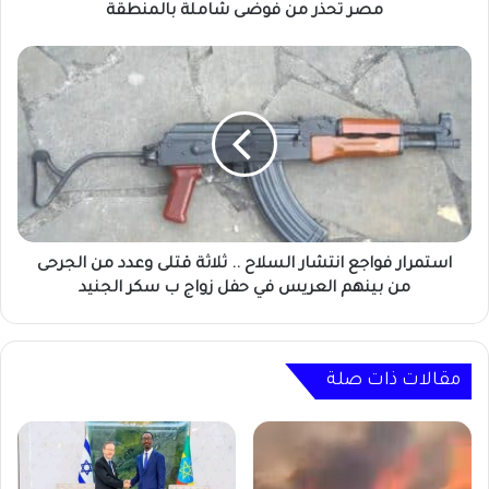
مصر تحذر من فوضى شاملة بالمنطقة
استمرار
فواجع
انتشار
السلاح
..
ثلاثة
قتلى
وعدد
من
الجرحى
استمرار فواجع انتشار السلاح .. ثلاثة قتلى وعدد من الجرحى
من
من بينهم العريس في حفل زواج ب سكر الجنيد
بينهم
العريس
في
حفل
مقالات ذات صلة
زواج
ب
سكر
الجنيد