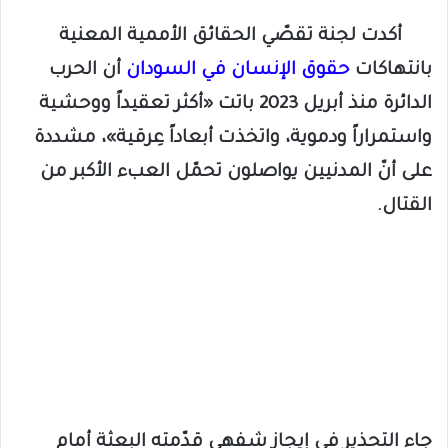
أكدت لجنة تقصّي الحقائق الأممية المعنية
بانتهاكات
حقوق الإنسان في السودان
أن الحرب
الدائرة منذ أبريل 2023 باتت «أكثر تعقيداً ووحشية
واستمراراً ودموية، واتخذت أبعاداً عِرقية»، مشددة
على أنّ المدنيين يواصلون تحمّل العبء الأكبر من
القتال.
جاء التحذير في إيجاز شفهي قدّمته البعثة أمام