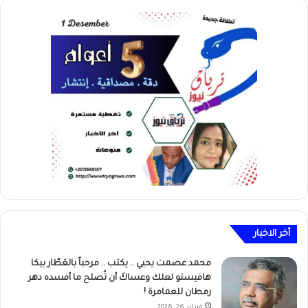
أخر الاخبار
محمد عصمت يحيي .. يكتب .. مرحباً بالعَطّار بيكا
هافيستو لعلك وعساكَ أن تُصلح ما أفسده دهر
رمطان للعمامرة !
فبراير 26, 2026