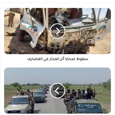
سقوط
ضحايا
أثر
انفجار
في
القضارف
سقوط ضحايا أثر انفجار في القضارف
كادوقلي
تعاني
نقص
في
السلع
أثر
الحصار
المفروض
من