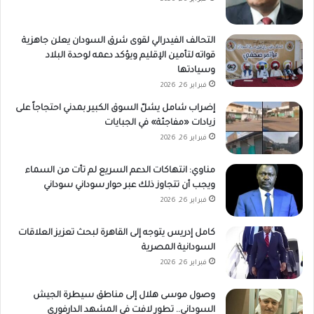
التحالف الفيدرالي لقوى شرق السودان يعلن جاهزية
قواته لتأمين الإقليم ويؤكد دعمه لوحدة البلاد
وسيادتها
فبراير 26, 2026
إضراب شامل يشلّ السوق الكبير بمدني احتجاجاً على
زيادات «مفاجئة» في الجبايات
فبراير 26, 2026
مناوي: انتهاكات الدعم السريع لم تأت من السماء
ويجب أن تتجاوز ذلك عبر حوار سوداني سوداني
فبراير 26, 2026
كامل إدريس يتوجه إلى القاهرة لبحث تعزيز العلاقات
السودانية المصرية
فبراير 26, 2026
وصول موسى هلال إلى مناطق سيطرة الجيش
السوداني.. تطور لافت في المشهد الدارفوري