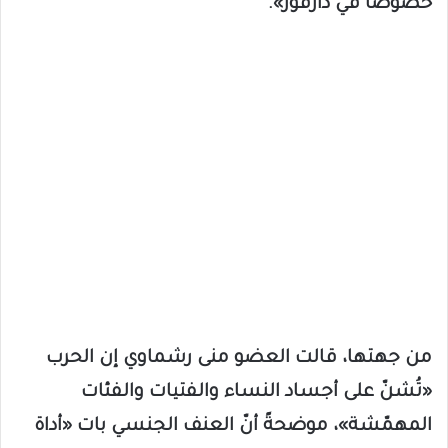
خصوصاً في دارفور».
من جهتها، قالت العضو منى رشماوي إن الحرب
«تُشنّ على أجساد النساء والفتيات والفئات
المهمّشة»، موضحةً أنّ العنف الجنسي بات «أداة