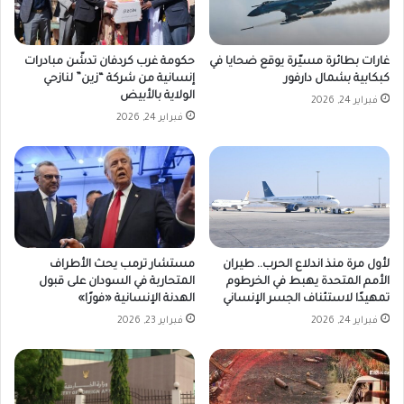
غارات بطائرة مسيّرة يوقع ضحايا في
حكومة غرب كردفان تدشّن مبادرات
كبكابية بشمال دارفور
إنسانية من شركة “زين” لنازحي
الولاية بالأبيض
فبراير 24, 2026
فبراير 24, 2026
لأول مرة منذ اندلاع الحرب.. طيران
مستشار ترمب يحث الأطراف
الأمم المتحدة يهبط في الخرطوم
المتحاربة في السودان على قبول
تمهيدًا لاستئناف الجسر الإنساني
الهدنة الإنسانية «فورًا»
فبراير 24, 2026
فبراير 23, 2026