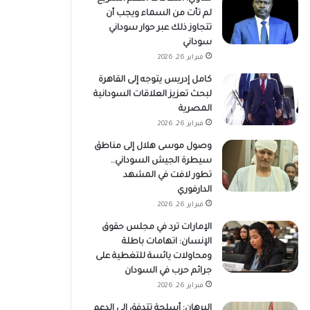
لم تأت من السماء ويجب أن
تتجاوز ذلك عبر حوار سوداني
سوداني
فبراير 26, 2026
كامل إدريس يتوجه إلى القاهرة
لبحث تعزيز العلاقات السودانية
المصرية
فبراير 26, 2026
وصول موسى هلال إلى مناطق
سيطرة الجيش السوداني..
تطور لافت في المشهد
الدارفوري
فبراير 26, 2026
الإمارات ترد في مجلس حقوق
الإنسان: اتهامات باطلة
ومحاولات يائسة للتغطية على
جرائم حرب في السودان
فبراير 26, 2026
البرهان: أسلحة تتدفق إلى الدعم