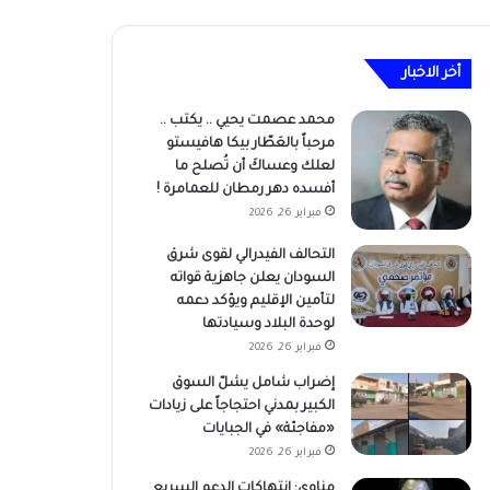
أخر الاخبار
محمد عصمت يحيي .. يكتب ..
مرحباً بالعَطّار بيكا هافيستو
لعلك وعساكَ أن تُصلح ما
أفسده دهر رمطان للعمامرة !
فبراير 26, 2026
التحالف الفيدرالي لقوى شرق
السودان يعلن جاهزية قواته
لتأمين الإقليم ويؤكد دعمه
لوحدة البلاد وسيادتها
فبراير 26, 2026
إضراب شامل يشلّ السوق
الكبير بمدني احتجاجاً على زيادات
«مفاجئة» في الجبايات
فبراير 26, 2026
مناوي: انتهاكات الدعم السريع