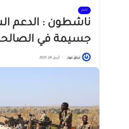
اخبار
ناشطون : الدعم الس
جسيمة في الصالحة
ترياق نيوز
أبريل 24, 2025