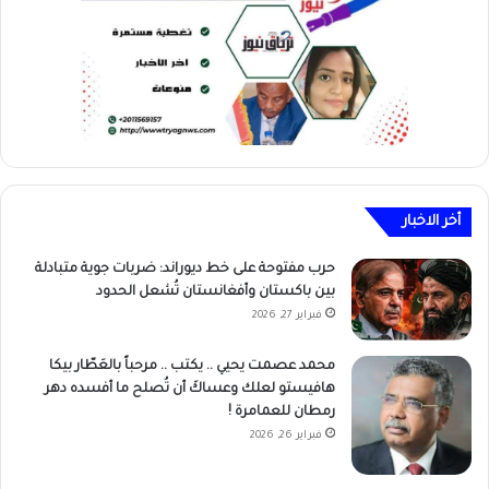
أخر الاخبار
حرب مفتوحة على خط ديوراند: ضربات جوية متبادلة
بين باكستان وأفغانستان تُشعل الحدود
فبراير 27, 2026
محمد عصمت يحيي .. يكتب .. مرحباً بالعَطّار بيكا
هافيستو لعلك وعساكَ أن تُصلح ما أفسده دهر
رمطان للعمامرة !
فبراير 26, 2026