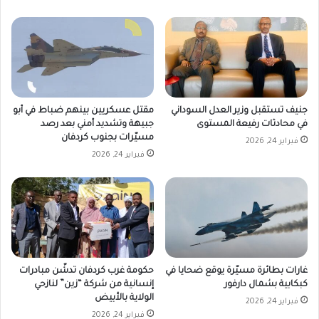
جنيف تستقبل وزير العدل السوداني
مقتل عسكريين بينهم ضباط في أبو
في محادثات رفيعة المستوى
جبيهة وتشديد أمني بعد رصد
مسيّرات بجنوب كردفان
فبراير 24, 2026
فبراير 24, 2026
غارات بطائرة مسيّرة يوقع ضحايا في
حكومة غرب كردفان تدشّن مبادرات
كبكابية بشمال دارفور
إنسانية من شركة “زين” لنازحي
الولاية بالأبيض
فبراير 24, 2026
فبراير 24, 2026