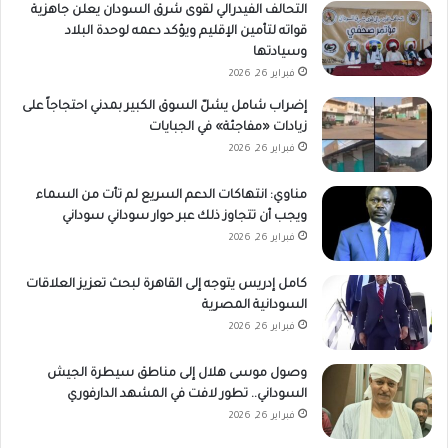
التحالف الفيدرالي لقوى شرق السودان يعلن جاهزية
قواته لتأمين الإقليم ويؤكد دعمه لوحدة البلاد
وسيادتها
فبراير 26, 2026
إضراب شامل يشلّ السوق الكبير بمدني احتجاجاً على
زيادات «مفاجئة» في الجبايات
فبراير 26, 2026
مناوي: انتهاكات الدعم السريع لم تأت من السماء
ويجب أن تتجاوز ذلك عبر حوار سوداني سوداني
فبراير 26, 2026
كامل إدريس يتوجه إلى القاهرة لبحث تعزيز العلاقات
السودانية المصرية
فبراير 26, 2026
وصول موسى هلال إلى مناطق سيطرة الجيش
السوداني.. تطور لافت في المشهد الدارفوري
فبراير 26, 2026