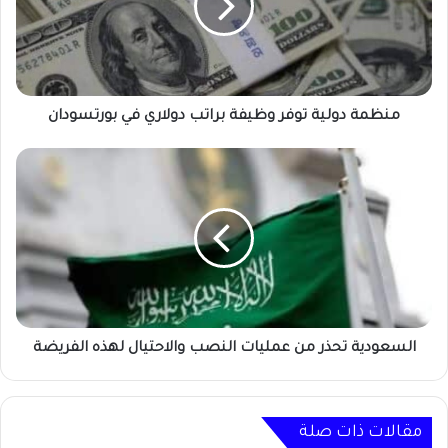
براتب
دولاري
في
بورتسودان
منظمة دولية توفر وظيفة براتب دولاري في بورتسودان
السعودية
تحذر
من
عمليات
النصب
والاحتيال
لهذه
الفريضة
السعودية تحذر من عمليات النصب والاحتيال لهذه الفريضة
مقالات ذات صلة