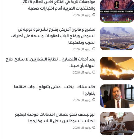
مواجهات نارية في افتتاح كأس العالم 2026..
والمنتخبات العربية أمام اختبارات صعبة
يونيو 11, 2026
مشروع قانون أمريكي يقترح نشر قوة دولية في
السودان ويفتح الباب لعقوبات واسعة على أطراف
الحرب وداعميها
يونيو 11, 2026
بعد أحداث الأنصاري .. نظارة البشاريين: لا سلاح خارج
الدولة بأراضينا..
يونيو 11, 2026
خالد سلك .. يكتب .. مشى يتفولح .. جاب ضقلها
يتلولح !
يونيو 11, 2026
اليونيسف تدعو لضمان امتحانات موحدة لجميع
الطلاب السودانيين داخل البلاد وخارجها
يونيو 11, 2026