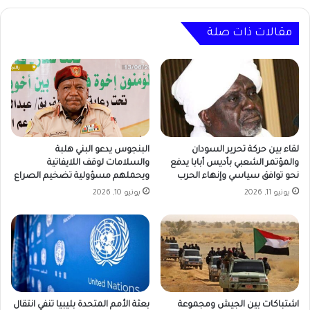
تسجيل
المواقع
الإلكترونية
مقالات ذات صلة
لقاء بين حركة تحرير السودان
البنجوس يدعو البني هلبة
والمؤتمر الشعبي بأديس أبابا يدفع
والسلامات لوقف اللايفاتية
نحو توافق سياسي وإنهاء الحرب
ويحملهم مسؤولية تضخيم الصراع
يونيو 11, 2026
يونيو 10, 2026
اشتباكات بين الجيش ومجموعة
بعثة الأمم المتحدة بليبيا تنفي انتقال