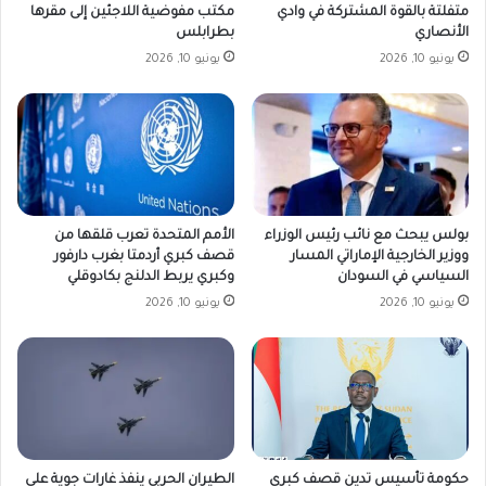
متفلتة بالقوة المشتركة في وادي
مكتب مفوضية اللاجئين إلى مقرها
الأنصاري
بطرابلس
يونيو 10, 2026
يونيو 10, 2026
بولس يبحث مع نائب رئيس الوزراء
الأمم المتحدة تعرب قلقها من
ووزير الخارجية الإماراتي المسار
قصف كبري أردمتا بغرب دارفور
السياسي في السودان
وكبري يربط الدلنج بكادوقلي
يونيو 10, 2026
يونيو 10, 2026
حكومة تأسيس تدين قصف كبري
الطيران الحربي ينفذ غارات جوية على