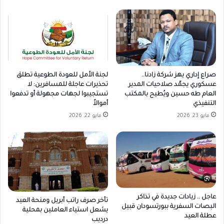
صراع إداري يهز شركة زادنا..
لجنة الأمل للعودة الطوعية تطلق
عسكوري يجمّد صلاحيات المدير
تحذيرات عاجلة للمسافرين: لا
العام طه حسين ويُطيح بالمكتب
تستجيبوا لجهات مجهولة أو تدفعوا
التنفيذي
أموالاً
مايو 23, 2026
مايو 22, 2026
عاجل .. زيادات جديدة في تذاكر
تأخر صرف راتب أبريل ومنحة العيد
البصات السفرية ببورتسودان قبيل
يشعل استياء العاملين بمحلية
عطلة العيد
درديب