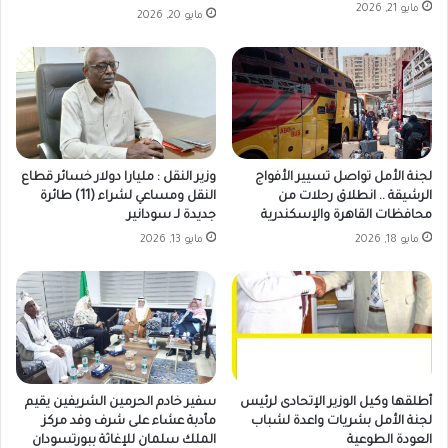
مايو 21, 2026
مايو 20, 2026
لجنة الأمل تواصل تسيير الأفواج
وزير النقل : مليارا دولار خسائر قطاع
الرشيقة .. انطلاق رحلات من
النقل ومساعي لشراء (11) طائرة
محافظات القاهرة والإسكندرية
جديدة لـ سودانير
مايو 18, 2026
مايو 13, 2026
أطلقها وكيل الوزير الإتحادى لرئيس
سفير خادم الحرمين الشريفين يقيم
لجنة الأمل بشريات واعدة لشباب
مأدبة عشاء على شرف وفد مركز
العودة الطوعية
الملك سلمان للإغاثة ببورتسودان