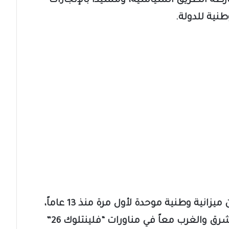
خارطة الطريق السياسية، ومشيداً بالإنجازات
نية للدولة.
وأضاف مسعد بولس أن ليبيا أعلنت عن ميزانية وطنية موحدة لأول مرة منذ 13 عاماً،
لافتاً إلى مشاركة قوات عسكرية من الشرق والغرب معاً في مناورات “فلينتلوك 26”