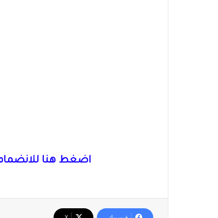
اضغط هنا للانضمام 
فيسبوك
‫X