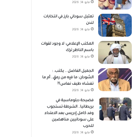
مايو 14, 2026
تمثيل سوداني بارز في انتخابات
لندن
مايو 14, 2026
المكتب الإعلامي: لا وجود لقوات
باسم الناظر ترك
مايو 14, 2026
الجميل الفاضل .. يكتب. :
السُودان: ما فيِه من رمقٍ.. أم ما
تغشاه طيف نعاس؟!
مايو 14, 2026
فضيحة دبلوماسية في
بريطانيا.. الشرطة تستجوب
وفد كامل إدريس بعد الاعتداء
على سودانيين مناهضين
للحرب
مايو 14, 2026