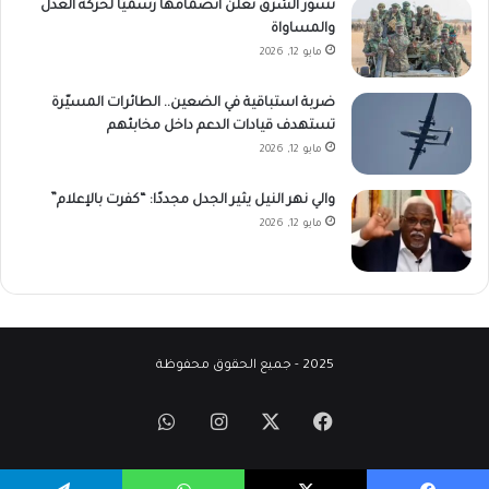
نسور الشرق تعلن انضمامها رسميًا لحركة العدل
والمساواة
مايو 12, 2026
ضربة استباقية في الضعين.. الطائرات المسيّرة
تستهدف قيادات الدعم داخل مخابئهم
مايو 12, 2026
والي نهر النيل يثير الجدل مجددًا: “كفرت بالإعلام”
مايو 12, 2026
2025 - جميع الحقوق محفوظة
‫X
فيسبوك
انستقرام
واتساب