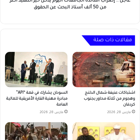
أكثر
عاجل .. إضراب أساتذة الجامعات اليوم يدخل حيز التنفيذ أكثر
من
من 50 ألف أستاذ البحث عن الحقوق
50
ألف
أستاذ
البحث
عن
مقالات ذات صلة
الحقوق
اشتباكات عنيفة شمال الدلنج
السودان يشارك في قمة “API”
وهجوم من ثلاثة محاور بجنوب
مبادرة مهنية القارة الأفريقية للمالية
كردفان
العامة
مارس 28, 2026
مارس 28, 2026