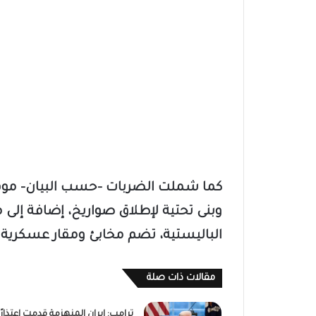
كما شملت الضربات -حسب البيان- موقع
وبنى تحتية لإطلاق صواريخ، إضافة إلى 
الباليستية، تضم مخابئ ومقار عسكرية.
مقالات ذات صلة
ترامب: إيران المنهزمة قدمت اعتذارًا