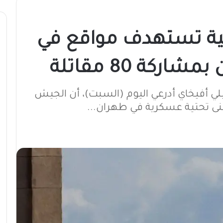
لية تستهدف مواقع في
كة 80 مقاتلة
ي أفيخاي أدرعي اليوم (السبت)، أن الجيش
نى تحتية عسكرية في طهران...