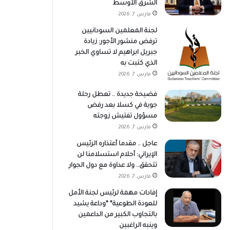
الشرق الأوسط
مارس 7, 2026
لجنة المعلمين السودانيين
ترفض منشور الأجور: زيادة
جبريل ابراهيم لا تساوي الخبر
الذي كتبت به
مارس 7, 2026
فضيحة جديدة .. تعطل رحلة
جوية في كسلا بعد رفض
مسؤول تفتيش زوجته
مارس 7, 2026
عاجل .. مقدما أعتذاره الرئيس
الإيراني: أحلام استسلامنا لن
تتحقق.. ولا عداوة مع دول الجوار
مارس 7, 2026
إفادات مهمة لرئيس لجنة الأمل
للعودة الطوعية* *وداعة يشيد
بالتجاوب الكبير من الداعمين
وينبه الراغبين