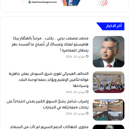
أخر الاخبار
محمد عصمت يحيي .. يكتب .. مرحباً بالعَطّار بيكا
هافيستو لعلك وعساكَ أن تُصلح ما أفسده دهر
رمطان للعمامرة !
فبراير 26, 2026
التحالف الفيدرالي لقوى شرق السودان يعلن جاهزية
قواته لتأمين الإقليم ويؤكد دعمه لوحدة البلاد
وسيادتها
فبراير 26, 2026
إضراب شامل يشلّ السوق الكبير بمدني احتجاجاً على
زيادات «مفاجئة» في الجبايات
فبراير 26, 2026
مناوي: انتهاكات الدعم السريع لم تأت من السماء