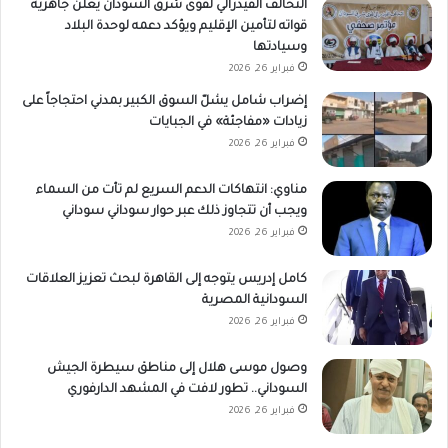
التحالف الفيدرالي لقوى شرق السودان يعلن جاهزية
قواته لتأمين الإقليم ويؤكد دعمه لوحدة البلاد
وسيادتها
فبراير 26, 2026
إضراب شامل يشلّ السوق الكبير بمدني احتجاجاً على
زيادات «مفاجئة» في الجبايات
فبراير 26, 2026
مناوي: انتهاكات الدعم السريع لم تأت من السماء
ويجب أن تتجاوز ذلك عبر حوار سوداني سوداني
فبراير 26, 2026
كامل إدريس يتوجه إلى القاهرة لبحث تعزيز العلاقات
السودانية المصرية
فبراير 26, 2026
وصول موسى هلال إلى مناطق سيطرة الجيش
السوداني.. تطور لافت في المشهد الدارفوري
فبراير 26, 2026