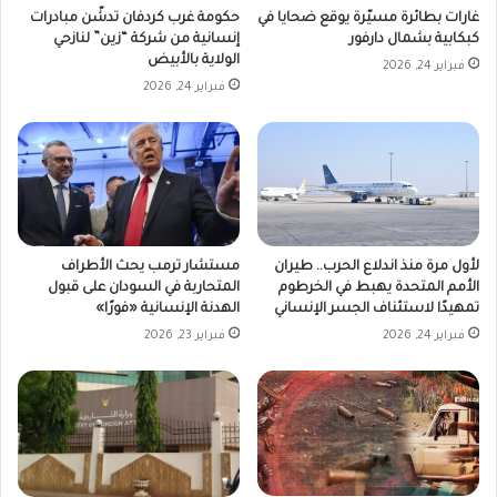
غارات بطائرة مسيّرة يوقع ضحايا في
حكومة غرب كردفان تدشّن مبادرات
كبكابية بشمال دارفور
إنسانية من شركة “زين” لنازحي
الولاية بالأبيض
فبراير 24, 2026
فبراير 24, 2026
لأول مرة منذ اندلاع الحرب.. طيران
مستشار ترمب يحث الأطراف
الأمم المتحدة يهبط في الخرطوم
المتحاربة في السودان على قبول
تمهيدًا لاستئناف الجسر الإنساني
الهدنة الإنسانية «فورًا»
فبراير 24, 2026
فبراير 23, 2026