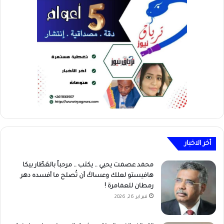
أخر الاخبار
محمد عصمت يحيي .. يكتب .. مرحباً بالعَطّار بيكا
هافيستو لعلك وعساكَ أن تُصلح ما أفسده دهر
رمطان للعمامرة !
فبراير 26, 2026