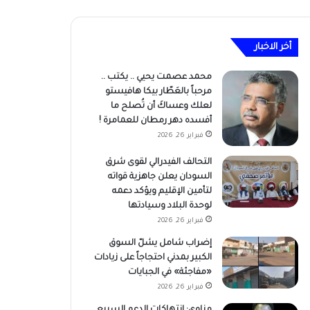
أخر الاخبار
محمد عصمت يحيي .. يكتب ..
مرحباً بالعَطّار بيكا هافيستو
لعلك وعساكَ أن تُصلح ما
أفسده دهر رمطان للعمامرة !
فبراير 26, 2026
التحالف الفيدرالي لقوى شرق
السودان يعلن جاهزية قواته
لتأمين الإقليم ويؤكد دعمه
لوحدة البلاد وسيادتها
فبراير 26, 2026
إضراب شامل يشلّ السوق
الكبير بمدني احتجاجاً على زيادات
«مفاجئة» في الجبايات
فبراير 26, 2026
مناوي: انتهاكات الدعم السريع