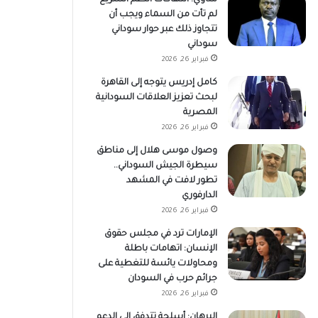
لم تأت من السماء ويجب أن
تتجاوز ذلك عبر حوار سوداني
سوداني
فبراير 26, 2026
كامل إدريس يتوجه إلى القاهرة
لبحث تعزيز العلاقات السودانية
المصرية
فبراير 26, 2026
وصول موسى هلال إلى مناطق
سيطرة الجيش السوداني..
تطور لافت في المشهد
الدارفوري
فبراير 26, 2026
الإمارات ترد في مجلس حقوق
الإنسان: اتهامات باطلة
ومحاولات يائسة للتغطية على
جرائم حرب في السودان
فبراير 26, 2026
البرهان: أسلحة تتدفق إلى الدعم