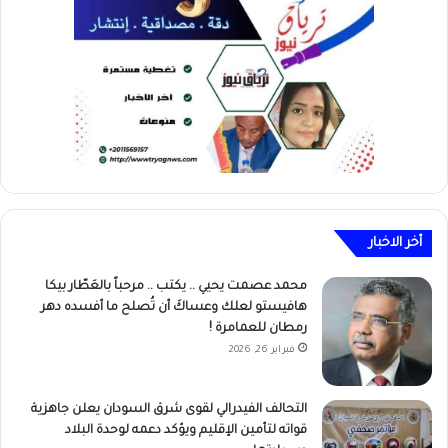
أخر الاخبار
محمد عصمت يحيي .. يكتب .. مرحباً بالعَطّار بيكا
هافيستو لعلك وعساكَ أن تُصلح ما أفسده دهر
رمطان للعمامرة !
فبراير 26, 2026
التحالف الفيدرالي لقوى شرق السودان يعلن جاهزية
قواته لتأمين الإقليم ويؤكد دعمه لوحدة البلاد