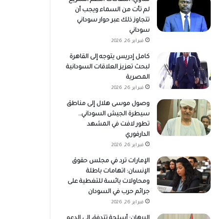
لم تأت من السماء ويجب أن
تتجاوز ذلك عبر حوار سوداني
سوداني
فبراير 26, 2026
كامل إدريس يتوجه إلى القاهرة
لبحث تعزيز العلاقات السودانية
المصرية
فبراير 26, 2026
وصول موسى هلال إلى مناطق
سيطرة الجيش السوداني..
تطور لافت في المشهد
الدارفوري
فبراير 26, 2026
الإمارات ترد في مجلس حقوق
الإنسان: اتهامات باطلة
ومحاولات يائسة للتغطية على
جرائم حرب في السودان
فبراير 26, 2026
البرهان: أسلحة تتدفق إلى الدعم