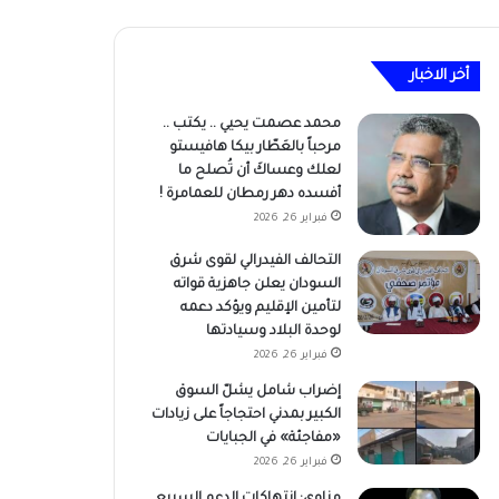
أخر الاخبار
محمد عصمت يحيي .. يكتب ..
مرحباً بالعَطّار بيكا هافيستو
لعلك وعساكَ أن تُصلح ما
أفسده دهر رمطان للعمامرة !
فبراير 26, 2026
التحالف الفيدرالي لقوى شرق
السودان يعلن جاهزية قواته
لتأمين الإقليم ويؤكد دعمه
لوحدة البلاد وسيادتها
فبراير 26, 2026
إضراب شامل يشلّ السوق
الكبير بمدني احتجاجاً على زيادات
«مفاجئة» في الجبايات
فبراير 26, 2026
مناوي: انتهاكات الدعم السريع