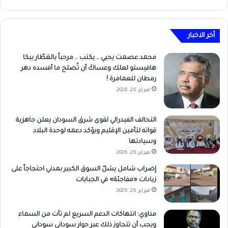
أخر الاخبار
محمد عصمت يحيي .. يكتب .. مرحباً بالعَطّار بيكا
هافيستو لعلك وعساكَ أن تُصلح ما أفسده دهر
رمطان للعمامرة !
فبراير 26, 2026
التحالف الفيدرالي لقوى شرق السودان يعلن جاهزية
قواته لتأمين الإقليم ويؤكد دعمه لوحدة البلاد
وسيادتها
فبراير 26, 2026
إضراب شامل يشلّ السوق الكبير بمدني احتجاجاً على
زيادات «مفاجئة» في الجبايات
فبراير 26, 2026
مناوي: انتهاكات الدعم السريع لم تأت من السماء
ويجب أن تتجاوز ذلك عبر حوار سوداني سوداني