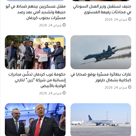
جنيف تستقبل وزير العدل السوداني
مقتل عسكريين بينهم ضباط في أبو
في محادثات رفيعة المستوى
جبيهة وتشديد أمني بعد رصد
مسيّرات بجنوب كردفان
فبراير 24, 2026
فبراير 24, 2026
غارات بطائرة مسيّرة يوقع ضحايا في
حكومة غرب كردفان تدشّن مبادرات
كبكابية بشمال دارفور
إنسانية من شركة “زين” لنازحي
الولاية بالأبيض
فبراير 24, 2026
فبراير 24, 2026