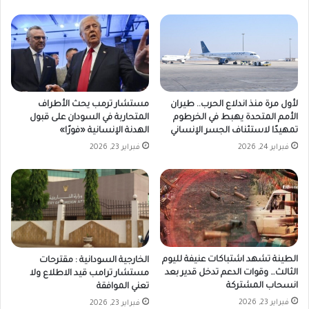
لأول مرة منذ اندلاع الحرب.. طيران
مستشار ترمب يحث الأطراف
الأمم المتحدة يهبط في الخرطوم
المتحاربة في السودان على قبول
تمهيدًا لاستئناف الجسر الإنساني
الهدنة الإنسانية «فورًا»
فبراير 24, 2026
فبراير 23, 2026
الطينة تشهد اشتباكات عنيفة لليوم
الخارجية السودانية : مقترحات
الثالث… وقوات الدعم تدخل قدير بعد
مستشار ترامب قيد الاطلاع ولا
انسحاب المشتركة
تعني الموافقة
فبراير 23, 2026
فبراير 23, 2026