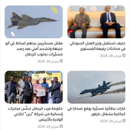
جنيف تستقبل وزير العدل السوداني
مقتل عسكريين بينهم ضباط في أبو
في محادثات رفيعة المستوى
جبيهة وتشديد أمني بعد رصد
مسيّرات بجنوب كردفان
فبراير 24, 2026
فبراير 24, 2026
غارات بطائرة مسيّرة يوقع ضحايا في
حكومة غرب كردفان تدشّن مبادرات
كبكابية بشمال دارفور
إنسانية من شركة “زين” لنازحي
الولاية بالأبيض
فبراير 24, 2026
فبراير 24, 2026