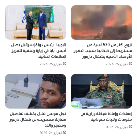
نزوح أكثر من 530 أسرة من
اثيوبيا : رئيس دولة إسرائيل يصل
مستريحة إلى كبكابية بسبب تدهور
أديس أبابا في زيارة رسمية لتعزيز
الأوضاع الأمنية بشمال دارفور
العلاقات الثنائية.
فبراير 25, 2026
فبراير 25, 2026
إعفاءات وإعادة هيكلة وزارية في
نجل موسى هلال يكشف تفاصيل
حكومات ولايات سودانية
معارك مستريحة في شمال دارفور
ومصير والده
فبراير 24, 2026
فبراير 24, 2026