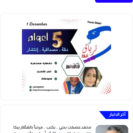
أخر الاخبار
محمد عصمت يحيي .. يكتب .. مرحباً بالعَطّار بيكا