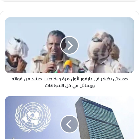
حميدتي
يظهر
في
دارفور
لأول
مرة
ويخاطب
حشد
من
قواته
حميدتي يظهر في دارفور لأول مرة ويخاطب حشد من قواته
ورسائل
ورسائل في كل الاتجاهات
في
كل
لعمامرة
الاتجاهات
يقدم
إحاطة
الجمعة
..
مجلس
الأمن