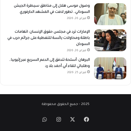
وصول موسى هلال إلى مناطق سيطرة الجيش
السوداني.. تطور لافت في المشهد الدارفوري
فبراير 26, 2026
الإمارات ترد في مجلس حقوق الإنسان: اتهامات
باطلة ومحاولات يائسة للتغطية على جرائم حرب في
السودان
فبراير 26, 2026
البرهان: أسلحة تتدفق إلى الدعم السريع عبر إثيوبيا..
وطلباتي للقاء آبي أحمد بلا رد
فبراير 25, 2026
2025 - جميع الحقوق محفوظة
‫X
فيسبوك
انستقرام
واتساب