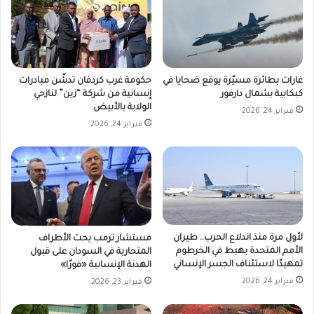
غارات بطائرة مسيّرة يوقع ضحايا في
حكومة غرب كردفان تدشّن مبادرات
كبكابية بشمال دارفور
إنسانية من شركة “زين” لنازحي
الولاية بالأبيض
فبراير 24, 2026
فبراير 24, 2026
لأول مرة منذ اندلاع الحرب.. طيران
مستشار ترمب يحث الأطراف
الأمم المتحدة يهبط في الخرطوم
المتحاربة في السودان على قبول
تمهيدًا لاستئناف الجسر الإنساني
الهدنة الإنسانية «فورًا»
فبراير 24, 2026
فبراير 23, 2026