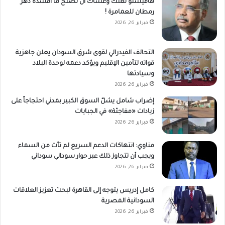
هافيستو لعلك وعساكَ أن تُصلح ما أفسده دهر
رمطان للعمامرة !
فبراير 26, 2026
التحالف الفيدرالي لقوى شرق السودان يعلن جاهزية
قواته لتأمين الإقليم ويؤكد دعمه لوحدة البلاد
وسيادتها
فبراير 26, 2026
إضراب شامل يشلّ السوق الكبير بمدني احتجاجاً على
زيادات «مفاجئة» في الجبايات
فبراير 26, 2026
مناوي: انتهاكات الدعم السريع لم تأت من السماء
ويجب أن تتجاوز ذلك عبر حوار سوداني سوداني
فبراير 26, 2026
كامل إدريس يتوجه إلى القاهرة لبحث تعزيز العلاقات
السودانية المصرية
فبراير 26, 2026