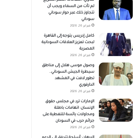
لم تأت من السماء ويجب أن
تتجاوز ذلك عبر حوار سوداني
سوداني
فبراير 26, 2026
كامل إدريس يتوجه إلى القاهرة
لبحث تعزيز العلاقات السودانية
المصرية
فبراير 26, 2026
وصول موسى هلال إلى مناطق
سيطرة الجيش السوداني..
تطور لافت في المشهد
الدارفوري
فبراير 26, 2026
الإمارات ترد في مجلس حقوق
الإنسان: اتهامات باطلة
ومحاولات يائسة للتغطية على
جرائم حرب في السودان
فبراير 26, 2026
البرهان: أسلحة تتدفق إلى الدعم