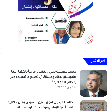
أخر الاخبار
محمد عصمت يحيي .. يكتب .. مرحباً بالعَطّار بيكا
هافيستو لعلك وعساكَ أن تُصلح ما أفسده دهر
رمطان للعمامرة !
فبراير 26, 2026
التحالف الفيدرالي لقوى شرق السودان يعلن جاهزية
قواته لتأمين الإقليم ويؤكد دعمه لوحدة البلاد