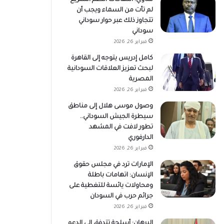
لم تأت من السماء ويجب أن
تتجاوز ذلك عبر حوار سوداني
سوداني
فبراير 26, 2026
كامل إدريس يتوجه إلى القاهرة
لبحث تعزيز العلاقات السودانية
المصرية
فبراير 26, 2026
وصول موسى هلال إلى مناطق
سيطرة الجيش السوداني..
تطور لافت في المشهد
الدارفوري
فبراير 26, 2026
الإمارات ترد في مجلس حقوق
الإنسان: اتهامات باطلة
ومحاولات يائسة للتغطية على
جرائم حرب في السودان
فبراير 26, 2026
البرهان: أسلحة تتدفق إلى الدعم