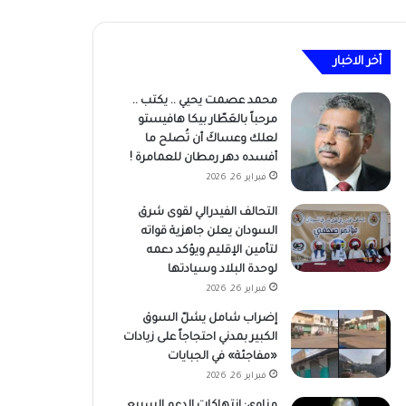
أخر الاخبار
محمد عصمت يحيي .. يكتب ..
مرحباً بالعَطّار بيكا هافيستو
لعلك وعساكَ أن تُصلح ما
أفسده دهر رمطان للعمامرة !
فبراير 26, 2026
التحالف الفيدرالي لقوى شرق
السودان يعلن جاهزية قواته
لتأمين الإقليم ويؤكد دعمه
لوحدة البلاد وسيادتها
فبراير 26, 2026
إضراب شامل يشلّ السوق
الكبير بمدني احتجاجاً على زيادات
«مفاجئة» في الجبايات
فبراير 26, 2026
مناوي: انتهاكات الدعم السريع