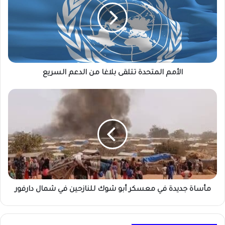
بلاغا
من
الدعم
السريع
الأمم المتحدة تتلقى بلاغا من الدعم السريع
مأساة
جديدة
في
معسكر
أبو
شوك
للنازحين
في
شمال
دارفور
مأساة جديدة في معسكر أبو شوك للنازحين في شمال دارفور