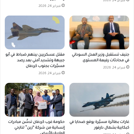
فبراير 24, 2026
فبراير 24, 2026
جنيف تستقبل وزير العدل السوداني
مقتل عسكريين بينهم ضباط في أبو
في محادثات رفيعة المستوى
جبيهة وتشديد أمني بعد رصد
مسيّرات بجنوب كردفان
فبراير 24, 2026
فبراير 24, 2026
غارات بطائرة مسيّرة يوقع ضحايا في
حكومة غرب كردفان تدشّن مبادرات
كبكابية بشمال دارفور
إنسانية من شركة “زين” لنازحي
الولاية بالأبيض