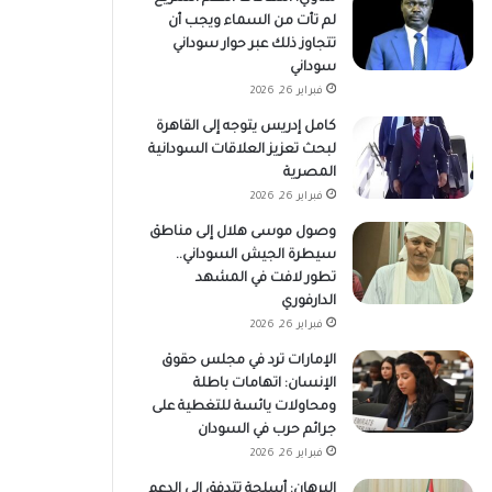
لم تأت من السماء ويجب أن
تتجاوز ذلك عبر حوار سوداني
سوداني
فبراير 26, 2026
كامل إدريس يتوجه إلى القاهرة
لبحث تعزيز العلاقات السودانية
المصرية
فبراير 26, 2026
وصول موسى هلال إلى مناطق
سيطرة الجيش السوداني..
تطور لافت في المشهد
الدارفوري
فبراير 26, 2026
الإمارات ترد في مجلس حقوق
الإنسان: اتهامات باطلة
ومحاولات يائسة للتغطية على
جرائم حرب في السودان
فبراير 26, 2026
البرهان: أسلحة تتدفق إلى الدعم