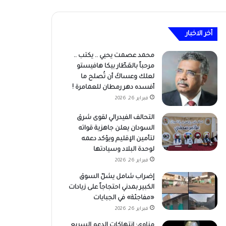
أخر الاخبار
محمد عصمت يحيي .. يكتب ..
مرحباً بالعَطّار بيكا هافيستو
لعلك وعساكَ أن تُصلح ما
أفسده دهر رمطان للعمامرة !
فبراير 26, 2026
التحالف الفيدرالي لقوى شرق
السودان يعلن جاهزية قواته
لتأمين الإقليم ويؤكد دعمه
لوحدة البلاد وسيادتها
فبراير 26, 2026
إضراب شامل يشلّ السوق
الكبير بمدني احتجاجاً على زيادات
«مفاجئة» في الجبايات
فبراير 26, 2026
مناوي: انتهاكات الدعم السريع