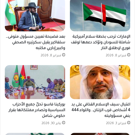
الإمارات ترحب بخطة سلام أميركية
بعد فضيحة تعيين مسؤول متوفى…
شاملة للسودان وتؤكد دعمها لوقف
سلفاكير يقيل سكرتيره الصحفي
فوري لإطلاق النار
وكبير إداريي مكتبه
فبراير 8, 2026
فبراير 8, 2026
اغتيال سيف الإسلام القذافي على يد
بوركينا فاسو تحلّ جميع الأحزاب
4 أشخاص قرب الزنتان.. واللواء 444
السياسية وتصادر ممتلكاتها بقرار
ينفي مسؤوليته
حكومي شامل
فبراير 3, 2026
يناير 30, 2026