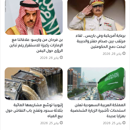
برعاية أمريكية وفي باريس… لقاء
بن فرحان من وارسو: علاقاتنا مع
مرتقب بين صدام حفتر والدبيبة
الإمارات ركيزة للاستقرار رغم تباين
لبحث دمج الحكومتين
الرؤى حول اليمن
يناير 28, 2026
يناير 26, 2026
المملكة العربية السعودية تعلن
إثيوبيا توسّع مشاريعها المائية
استحداث تأشيرة الزيارة الشخصية
بثلاثة سدود وتفتح باب النقاش حول
بمزايا عديدة
بيع المياه
يناير 25, 2026
يناير 25, 2026