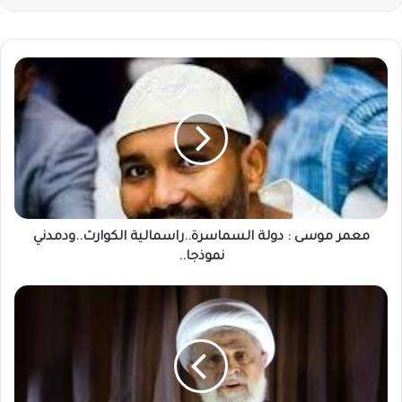
معمر
موسى
:
دولة
السماسرة..راسمالية
الكوارث..ودمدني
نموذجا..
معمر موسى : دولة السماسرة..راسمالية الكوارث..ودمدني
نموذجا..
"حزب
الله"
يبارك
للمقاومة
ويرحب
باتفاق