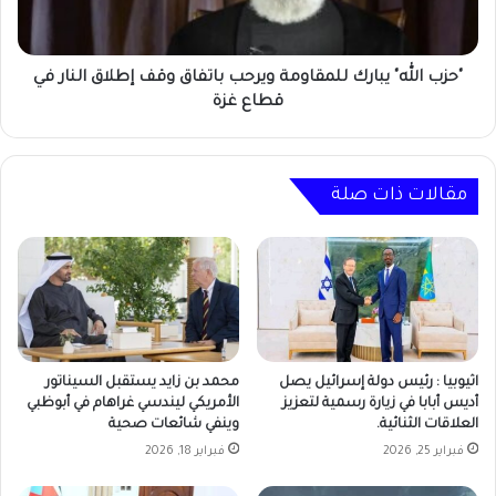
وقف
إطلاق
النار
في
"حزب الله" يبارك للمقاومة ويرحب باتفاق وقف إطلاق النار في
قطاع
قطاع غزة
غزة
مقالات ذات صلة
اثيوبيا : رئيس دولة إسرائيل يصل
محمد بن زايد يستقبل السيناتور
أديس أبابا في زيارة رسمية لتعزيز
الأمريكي ليندسي غراهام في أبوظبي
العلاقات الثنائية.
وينفي شائعات صحية
فبراير 25, 2026
فبراير 18, 2026