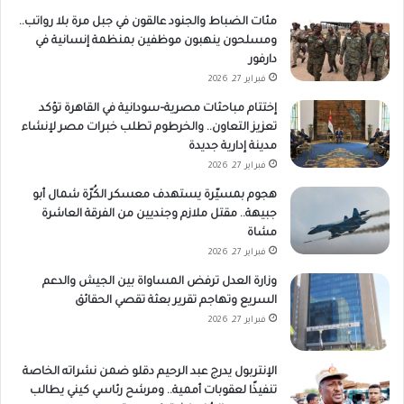
مئات الضباط والجنود عالقون في جبل مرة بلا رواتب..
ومسلحون ينهبون موظفين بمنظمة إنسانية في
دارفور
فبراير 27, 2026
إختتام مباحثات مصرية–سودانية في القاهرة تؤكد
تعزيز التعاون.. والخرطوم تطلب خبرات مصر لإنشاء
مدينة إدارية جديدة
فبراير 27, 2026
هجوم بمسيّرة يستهدف معسكر الكُرّة شمال أبو
جبيهة.. مقتل ملازم وجنديين من الفرقة العاشرة
مشاة
فبراير 27, 2026
وزارة العدل ترفض المساواة بين الجيش والدعم
السريع وتهاجم تقرير بعثة تقصي الحقائق
فبراير 27, 2026
الإنتربول يدرج عبد الرحيم دقلو ضمن نشراته الخاصة
تنفيذًا لعقوبات أممية.. ومرشح رئاسي كيني يطالب