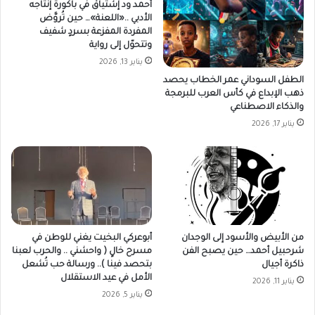
أحمد ود إشتياق في باكورة إنتاجه
الأدبي ..«اللعنة»… حين تُروَّض
المفردة المفزعة بسردٍ شفيف
وتتحوّل إلى رواية
يناير 13, 2026
الطفل السوداني عمر الخطاب يحصد
ذهب الإبداع في كأس العرب للبرمجة
والذكاء الاصطناعي
يناير 17, 2026
من الأبيض والأسود إلى الوجدان
أبوعركي البخيت يغني للوطن في
شرحبيل أحمد… حين يصبح الفن
مسرح خالٍ ( واحشني .. والحرب لعبنا
ذاكرة أجيال
بتحصد فينا ).. ورسالة حب تُشعل
الأمل في عيد الاستقلال
يناير 11, 2026
يناير 5, 2026