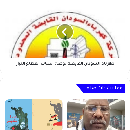
السودانية
لها
كهرباء
السودان
القابضة
توضح
اسباب
انقطاع
التيار
كهرباء السودان القابضة توضح اسباب انقطاع التيار
مقالات ذات صلة