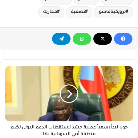
برويكينافاسو
تصفية
محاربة
جوبا
تبدأ
رسمياً
عملية
حشد
لاستقطاب
الدعم
الدولي
لضم
منطقة
جوبا تبدأ رسمياً عملية حشد لاستقطاب الدعم الدولي لضم
أبيي
منطقة أبيي السودانية لها