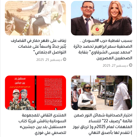
بسبب تغطية حرب #السودان ..
زفاف على ظهر حمار في القضارف
الصحفية سمر ابراهيم تحصد جائزة
يُثير جدلاً واسعاً على منصات
“محمد عيسى الشرقاوي” بنقابة
التواصل الاجتماعي”
الصحفيين المصريين
ديسمبر 25, 2025
ديسمبر 27, 2025
اختيار الصحافية شمائل النور ضمن
المنتدى الثقافي للمجموعة
قائمة “رصيف 22” للنساء
السودانية يناقش قريبًا كتاب
الملهمات لعام 2025م و( ترياق نيوز
«مستقبل بلد بين جيشين»
) تتقدم لها بأصدق التهاني
للصحفي علي فوزي