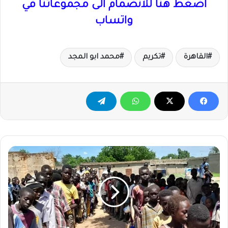
اضغط هنا للانضمام الى مجموعاتنا في
واتساب
القاهرة
تكريم
محمد ابو المجد
تفاقم
أوضاع
النازحين
في
معسكرات
الإيواء
بولاية
جنوب