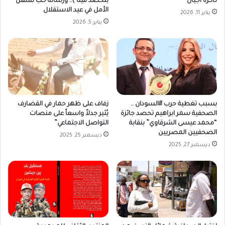
ذاكرة أجيال
بتحصد فينا ).. ورسالة حب تُشعل
الأمل في عيد الاستقلال
يناير 11, 2026
يناير 5, 2026
بسبب تغطية حرب #السودان ..
زفاف على ظهر حمار في القضارف
الصحفية سمر ابراهيم تحصد جائزة
يُثير جدلاً واسعاً على منصات
“محمد عيسى الشرقاوي” بنقابة
التواصل الاجتماعي”
الصحفيين المصريين
ديسمبر 25, 2025
ديسمبر 27, 2025