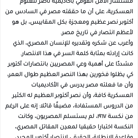
مستشار الأمن القومي بأكاديمية ناصر للعلوم
العسكرية، على أن ما حققته مصر في السادس من
أكتوبر نصر عظيم ومعجزة بكل المقاييس، بل هو
لأعظم انتصار في تاريخ مصر.
وأعرب عن شكره وتقديره للإنسان المصري، الذي
كانت إرادته بمثابة كلمة السر في هذا الانتصار.
مشددًا على أهمية وعي المصريين بانتصارات أكتوبر
كي يظلوا فخورين بهذا النصر العظيم طوال العمر،
وأن ما فعلته مصر يدرس في الأكاديميات
العسكرية كافة، وأن نصر أكتوبر العظيم له الكثير
من الدروس المستفادة، مضيفًا قائلا: إنه على الرغم
من نكسة ١٩٦٧، لم يستسلم المصريون، وكانت
النكسة اختبارا حقيقيا لمعدِن المقاتل المصري،
وقاعدة الانطلاق الحقيقي لانتصار أكتوبر المجيد،