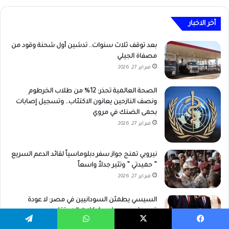
أخر الاخبار
بعد توقف ثلاث سنوات.. تدشين أول شحنة وقود من
مصفاة الجيلي
فبراير 27, 2026
الصحة العالمية تحذر: 12% من طلاب الخرطوم
ونصف النازحين يعانون الاكتئاب.. وتسجيل إصابات
بحمى الضنك في مروي
فبراير 27, 2026
نيروبي تمنح جواز سفر دبلوماسياً لقائد الدعم السريع
” حميدتي ” وتثير جدلاً واسعاً
فبراير 27, 2026
السيسي يطمئن السودانيين في مصر: لا عودة
قسرية ويعد بحل مشكلات المعتقلين
فبراير 27, 2026
يسبوك
‫X
واتساب
تيلقرام