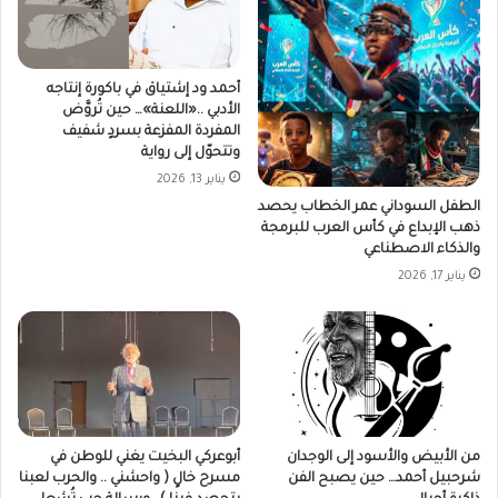
أحمد ود إشتياق في باكورة إنتاجه
الأدبي ..«اللعنة»… حين تُروَّض
المفردة المفزعة بسردٍ شفيف
وتتحوّل إلى رواية
يناير 13, 2026
الطفل السوداني عمر الخطاب يحصد
ذهب الإبداع في كأس العرب للبرمجة
والذكاء الاصطناعي
يناير 17, 2026
من الأبيض والأسود إلى الوجدان
أبوعركي البخيت يغني للوطن في
شرحبيل أحمد… حين يصبح الفن
مسرح خالٍ ( واحشني .. والحرب لعبنا