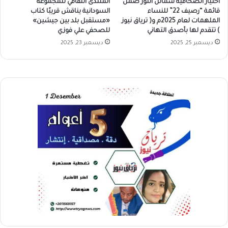
اختيار الصحافية شمائل النور ضمن
المنتدى الثقافي للمجموعة
قائمة “رصيف 22” للنساء
السودانية يناقش قريبًا كتاب
الملهمات لعام 2025م و( ترياق نيوز
«مستقبل بلد بين جيشين»
) تتقدم لها بأصدق التهاني
للصحفي علي فوزي
ديسمبر 25, 2025
ديسمبر 23, 2025