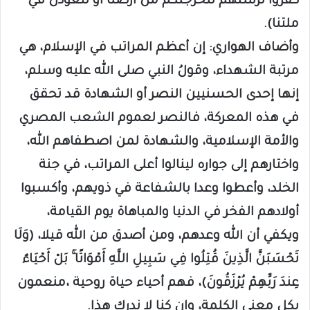
كفروا لرسلهم لنخرجنكم من أرضنا أو لتعودن في
ملتنا).
وأضاف الهواري: إن أعظم المراتب في الإسلام، هي
مرتبة الشهداء، وقولُ النبي صلى الله عليه وسلم،
إنها إحدى الحسنيين النصر أو الشهادة قد تحقق
في هذه المعركة، فالنصر لعموم الشعب المصري
والأمة الإسلامية، والشهادة لمن اصطفاهم الله،
واختارهم إلى جواره لينالوا أعلى المراتب، في جنة
الخلد، وأعطوا وعدا بالشفاعة في ذويهم، وأكسبوا
أولادهم الفخر في الدنيا والمباهاة يوم القيامة،
ويكفي أن الله وعدهم، ومن أصدق من الله قيلا، (وَلَا
تَحْسَبَنَّ الَّذِينَ قُتِلُوا فِي سَبِيلِ اللَّهِ أَمْوَاتًا ۚ بَلْ أَحْيَاءٌ
عِندَ رَبِّهِمْ يُرْزَقُونَ)، فهم أحياء حياة روحية ،منعمون
بكل معنى الكلمة، وإن كنا لا ندرك هذا.