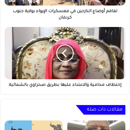
كردفان
تفاقم أوضاع النازحين في معسكرات الإيواء بولاية جنوب
كردفان
إختطاف
محامية
والاعتداء
عليها
بطريق
صحراوي
بالشمالية
إختطاف محامية والاعتداء عليها بطريق صحراوي بالشمالية
مقالات ذات صلة