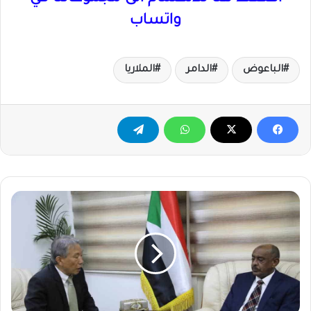
واتساب
الباعوض
الدامر
الملاريا
وزير
الخارجية
يستقبل
السفير
الياباني