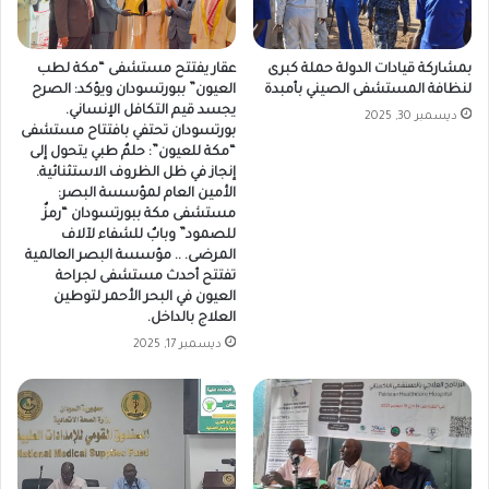
عقار يفتتح مستشفى “مكة لطب
بمشاركة قيادات الدولة حملة كبرى
العيون” ببورتسودان ويؤكد: الصرح
لنظافة المستشفى الصيني بأمبدة
يجسد قيم التكافل الإنساني.
ديسمبر 30, 2025
بورتسودان تحتفي بافتتاح مستشفى
“مكة للعيون”: حلمٌ طبي يتحول إلى
إنجاز في ظل الظروف الاستثنائية. ​
الأمين العام لمؤسسة البصر:
مستشفى مكة ببورتسودان “رمزٌ
للصمود” وبابٌ للشفاء لآلاف
المرضى. .. ​مؤسسة البصر العالمية
تفتتح أحدث مستشفى لجراحة
العيون في البحر الأحمر لتوطين
العلاج بالداخل. ​
ديسمبر 17, 2025