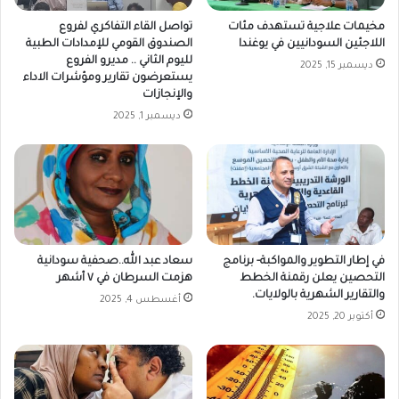
مخيمات علاجية تستهدف مئات
تواصل القاء التفاكري لفروع
اللاجئين السودانيين في يوغندا
الصندوق القومي للإمدادات الطبية
لليوم الثاني .. مديرو الفروع
ديسمبر 15, 2025
يستعرضون تقارير ومؤشرات الاداء
والإنجازات
ديسمبر 1, 2025
في إطار التطوير والمواكبة- برنامج
سعاد عبد الله..صحفية سودانية
التحصين يعلن رقمنة الخطط
هزمت السرطان في ٧ أشهر
والتقارير الشهرية بالولايات.
أغسطس 4, 2025
أكتوبر 20, 2025