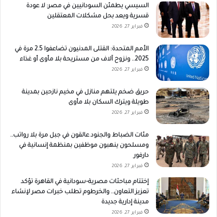
السيسي يطمئن السودانيين في مصر: لا عودة
قسرية ويعد بحل مشكلات المعتقلين
فبراير 27, 2026
الأمم المتحدة: القتلى المدنيون تضاعفوا 2.5 مرة في
2025.. ونزوح آلاف من مستريحة بلا مأوى أو غذاء
فبراير 27, 2026
حريق ضخم يلتهم منازل في مخيم نازحين بمدينة
طويلة ويترك السكان بلا مأوى
فبراير 27, 2026
مئات الضباط والجنود عالقون في جبل مرة بلا رواتب..
ومسلحون ينهبون موظفين بمنظمة إنسانية في
دارفور
فبراير 27, 2026
إختتام مباحثات مصرية–سودانية في القاهرة تؤكد
تعزيز التعاون.. والخرطوم تطلب خبرات مصر لإنشاء
مدينة إدارية جديدة
فبراير 27, 2026