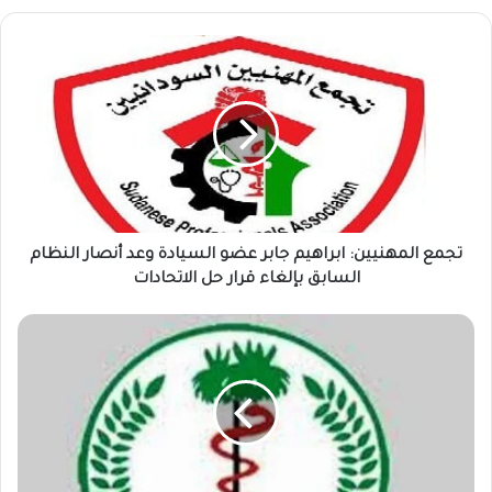
تجمع
المهنيين:
ابراهيم
جابر
عضو
السيادة
وعد
أنصار
النظام
السابق
تجمع المهنيين: ابراهيم جابر عضو السيادة وعد أنصار النظام
بإلغاء
السابق بإلغاء قرار حل الاتحادات
قرار
حل
الصحة
الاتحادات
بالخرطوم
تستعجل
توفير
أمصال
السحائي
وتؤكد
ظهور