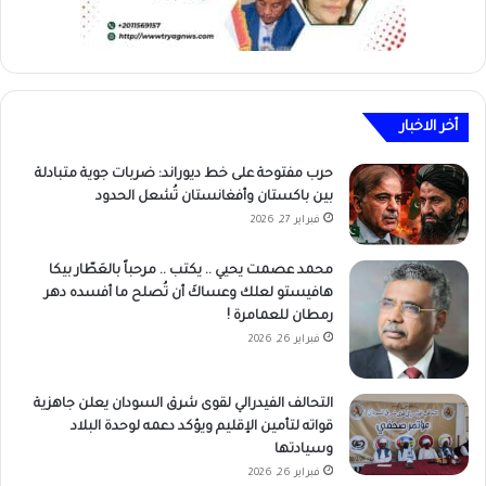
أخر الاخبار
حرب مفتوحة على خط ديوراند: ضربات جوية متبادلة
بين باكستان وأفغانستان تُشعل الحدود
فبراير 27, 2026
محمد عصمت يحيي .. يكتب .. مرحباً بالعَطّار بيكا
هافيستو لعلك وعساكَ أن تُصلح ما أفسده دهر
رمطان للعمامرة !
فبراير 26, 2026
التحالف الفيدرالي لقوى شرق السودان يعلن جاهزية
قواته لتأمين الإقليم ويؤكد دعمه لوحدة البلاد
وسيادتها
فبراير 26, 2026