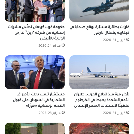
غارات بطائرة مسيّرة يوقع ضحايا في
حكومة غرب كردفان تدشّن مبادرات
كبكابية بشمال دارفور
إنسانية من شركة “زين” لنازحي
الولاية بالأبيض
فبراير 24, 2026
فبراير 24, 2026
لأول مرة منذ اندلاع الحرب.. طيران
مستشار ترمب يحث الأطراف
الأمم المتحدة يهبط في الخرطوم
المتحاربة في السودان على قبول
تمهيدًا لاستئناف الجسر الإنساني
الهدنة الإنسانية «فورًا»
فبراير 24, 2026
فبراير 23, 2026