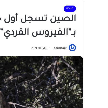
صحة
الصين تسجل أول حا
بـ”الفيروس القردي”
Abdalbagi1
يوليو 18, 2021