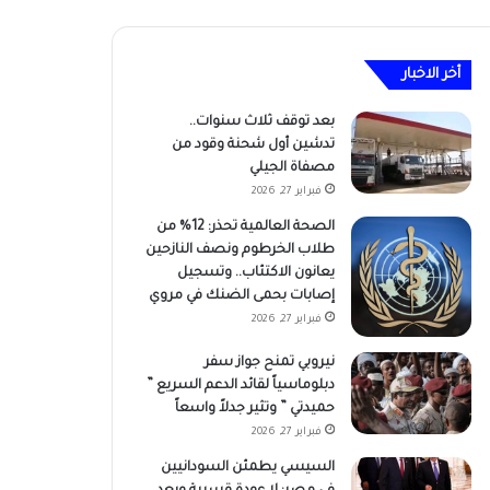
أخر الاخبار
بعد توقف ثلاث سنوات..
تدشين أول شحنة وقود من
مصفاة الجيلي
فبراير 27, 2026
الصحة العالمية تحذر: 12% من
طلاب الخرطوم ونصف النازحين
يعانون الاكتئاب.. وتسجيل
إصابات بحمى الضنك في مروي
فبراير 27, 2026
نيروبي تمنح جواز سفر
دبلوماسياً لقائد الدعم السريع ”
حميدتي ” وتثير جدلاً واسعاً
فبراير 27, 2026
السيسي يطمئن السودانيين