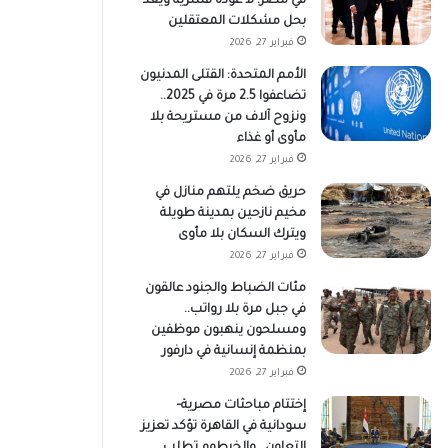
في مصر: لا عودة قسرية ويعد
بحل مشكلات المعتقلين
فبراير 27, 2026
الأمم المتحدة: القتلى المدنيون
تضاعفوا 2.5 مرة في 2025..
ونزوح آلاف من مستريحة بلا
مأوى أو غذاء
فبراير 27, 2026
حريق ضخم يلتهم منازل في
مخيم نازحين بمدينة طويلة
ويترك السكان بلا مأوى
فبراير 27, 2026
مئات الضباط والجنود عالقون
في جبل مرة بلا رواتب..
ومسلحون ينهبون موظفين
بمنظمة إنسانية في دارفور
فبراير 27, 2026
إختتام مباحثات مصرية–
سودانية في القاهرة تؤكد تعزيز
التعاون.. والخرطوم تطلب