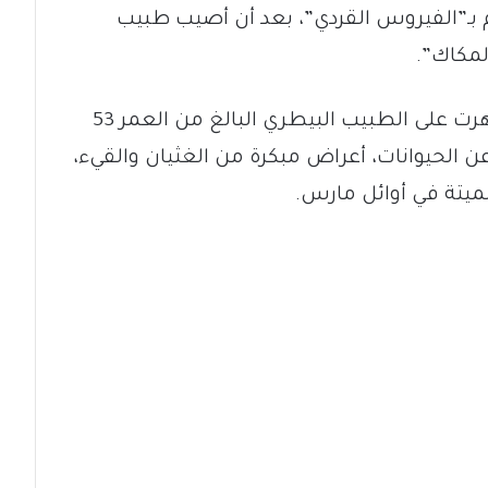
بـ”الفيروس القردي”، بعد أن أصيب طبيب
مكاك”.
ووفقا لصحيفة “غلوبال تايمز”، فقد ظهرت على الطبيب البيطري البالغ من العمر 53
الحيوانات، أعراض مبكرة من الغثيان والقيء،
ميتة في أوائل مارس.