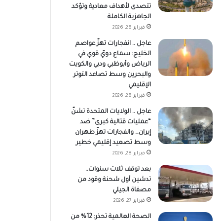
تتصدى لأهداف معادية وتؤكد
الجاهزية الكاملة
فبراير 28, 2026
عاجل .. انفجارات تهزّ عواصم
الخليج: سماع دويّ قوي في
الرياض وأبوظبي ودبي والكويت
والبحرين وسط تصاعد التوتر
الإقليمي
فبراير 28, 2026
عاجل .. الولايات المتحدة تشنّ
“عمليات قتالية كبرى” ضد
إيران… وانفجارات تهزّ طهران
وسط تصعيد إقليمي خطير
فبراير 28, 2026
بعد توقف ثلاث سنوات..
تدشين أول شحنة وقود من
مصفاة الجيلي
فبراير 27, 2026
الصحة العالمية تحذر: 12% من