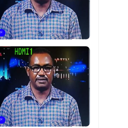
اخ
اخ