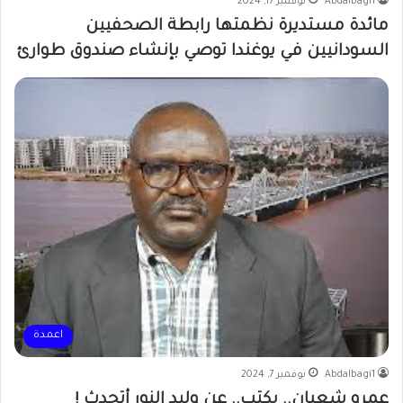
Abdalbagi1
نوفمبر 17, 2024
مائدة مستديرة نظمتها رابطة الصحفيين
السودانيين في يوغندا توصي بإنشاء صندوق طوارئ
اعمدة
Abdalbagi1
نوفمبر 7, 2024
عمرو شعبان.. يكتب.. عن وليد النور أتحدث !