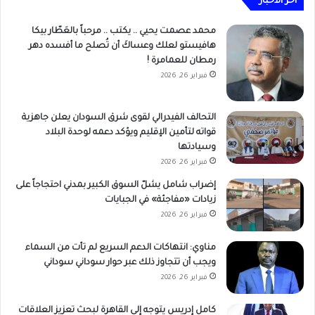
أخر الاخبار
محمد عصمت يحيي .. يكتب .. مرحباً بالعَطّار بيكا
هافيستو لعلك وعساكَ أن تُصلح ما أفسده دهر
رمطان للعمامرة !
فبراير 26, 2026
التحالف الفيدرالي لقوى شرق السودان يعلن جاهزية
قواته لتأمين الإقليم ويؤكد دعمه لوحدة البلاد
وسيادتها
فبراير 26, 2026
إضراب شامل يشلّ السوق الكبير بمدني احتجاجاً على
زيادات «مفاجئة» في الجبايات
فبراير 26, 2026
مناوي: انتهاكات الدعم السريع لم تأت من السماء
ويجب أن تتجاوز ذلك عبر حوار سوداني سوداني
فبراير 26, 2026
كامل إدريس يتوجه إلى القاهرة لبحث تعزيز العلاقات