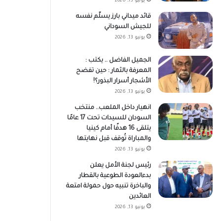
يونيو 13, 2026
قائد ميداني بارز يسلّم نفسه
للجيش السوداني
يونيو 13, 2026
الجميل الفاضل .. يكتب :
المعرفة بالثمار : حين تفضح
الأشجار أسرار البذور؟!
يونيو 13, 2026
انهيار داخل الملعب.. منتخب
السودان للسيدات تحت 17 عامًا
يتلقى 16 هدفًا أمام كينيا
والمباراة تُوقف قبل نهايتها
يونيو 13, 2026
رئيس لجنة الأمل يعلن
بدءالعودة الطوعية بالقطار
والباخرة تنبيه حول حمولة امتعة
العائدين
يونيو 13, 2026