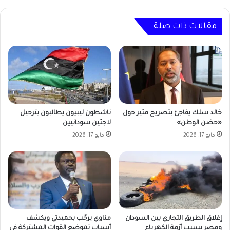
مقالات ذات صلة
خالد سلك يفاجئ بتصريح مثير حول
ناشطون ليبيون يطالبون بترحيل
«حضن الوطن»
لاجئين سودانيين
مايو 17, 2026
مايو 17, 2026
إغلاق الطريق التجاري بين السودان
مناوي يرحّب بحميدتي ويكشف
ومصر بسبب أزمة الكهرباء
أسباب تموضع القوات المشتركة في