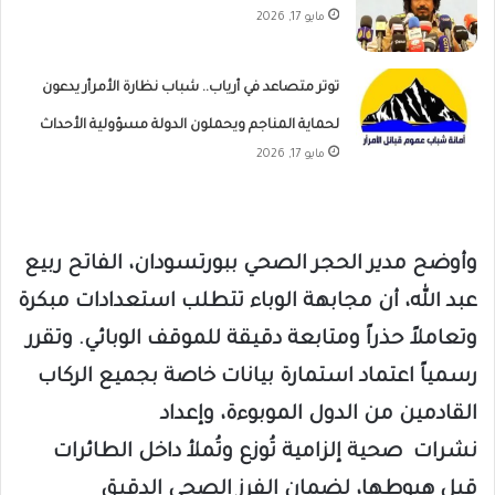
مايو 17, 2026
توتر متصاعد في أرياب.. شباب نظارة الأمرأر يدعون
لحماية المناجم ويحملون الدولة مسؤولية الأحداث
مايو 17, 2026
​وأوضح مدير الحجر الصحي ببورتسودان، الفاتح ربيع
عبد الله، أن مجابهة الوباء تتطلب استعدادات مبكرة
وتعاملاً حذراً ومتابعة دقيقة للموقف الوبائي. وتقرر
رسمياً اعتماد استمارة بيانات خاصة بجميع الركاب
القادمين من الدول الموبوءة، وإعداد
نشرات
صحية
إلزامية تُوزع وتُملأ داخل الطائرات
قبل هبوطها، لضمان الفرز الصحي الدقيق