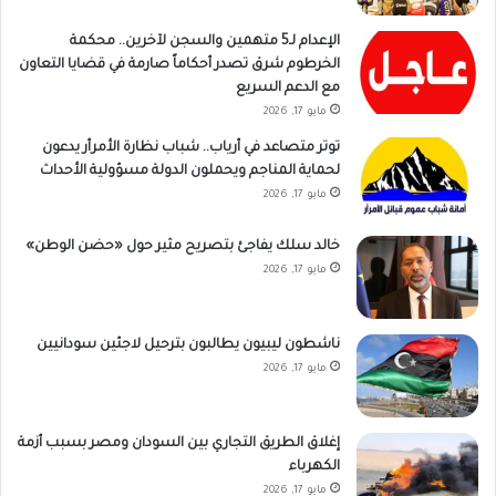
الإعدام لـ5 متهمين والسجن لآخرين.. محكمة
الخرطوم شرق تصدر أحكاماً صارمة في قضايا التعاون
مع الدعم السريع
مايو 17, 2026
توتر متصاعد في أرياب.. شباب نظارة الأمرأر يدعون
لحماية المناجم ويحملون الدولة مسؤولية الأحداث
مايو 17, 2026
خالد سلك يفاجئ بتصريح مثير حول «حضن الوطن»
مايو 17, 2026
ناشطون ليبيون يطالبون بترحيل لاجئين سودانيين
مايو 17, 2026
إغلاق الطريق التجاري بين السودان ومصر بسبب أزمة
الكهرباء
مايو 17, 2026