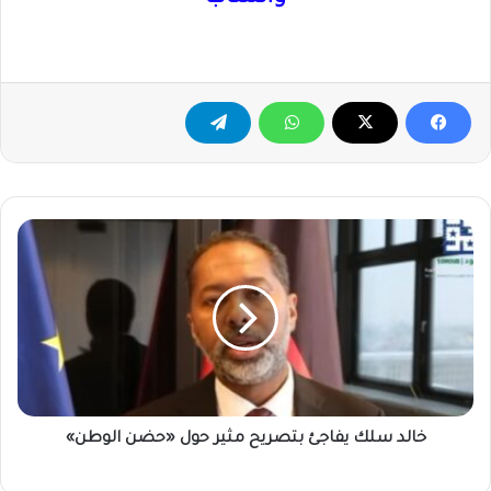
خالد
سلك
يفاجئ
بتصريح
مثير
حول
«حضن
الوطن»
خالد سلك يفاجئ بتصريح مثير حول «حضن الوطن»