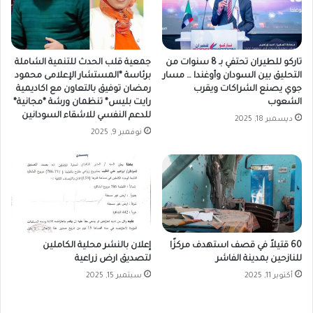
تاركو للطيران تحتفي بـ 8 سنوات من
جمعية قلب الحدث للتنمية الشاملة
التحليق بين السودان وأوغندا … مسار
برئاسة *المستشار الإعلامى محمود
جوي يصنع الشراكات ويقرب
رمضان توفيق بالتعاون مع اكاديمية
الشعوب
رايت بليس* تنظمان ورشة *مجانية*
للدعم النفسي للاشقاء السودانين
ديسمبر 18, 2025
نوفمبر 9, 2025
60 قتيلاً في قصف استهدف مركزًا
إعلان بالنشر محلية الكاملين
للنازحين بمدينة الفاشر
لتصديق ارض زراعية
أكتوبر 11, 2025
سبتمبر 15, 2025