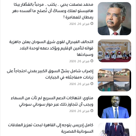
محمد عصمت يحيي .. يكتب .. مرحباً بالعَطّار بيكا
هافيستو لعلك وعساكَ أن تُصلح ما أفسده دهر
رمطان للعمامرة !
فبراير 26, 2026
التحالف الفيدرالي لقوى شرق السودان يعلن جاهزية
قواته لتأمين الإقليم ويؤكد دعمه لوحدة البلاد
وسيادتها
فبراير 26, 2026
إضراب شامل يشلّ السوق الكبير بمدني احتجاجاً على
زيادات «مفاجئة» في الجبايات
فبراير 26, 2026
مناوي: انتهاكات الدعم السريع لم تأت من السماء
ويجب أن تتجاوز ذلك عبر حوار سوداني سوداني
فبراير 26, 2026
كامل إدريس يتوجه إلى القاهرة لبحث تعزيز العلاقات
السودانية المصرية