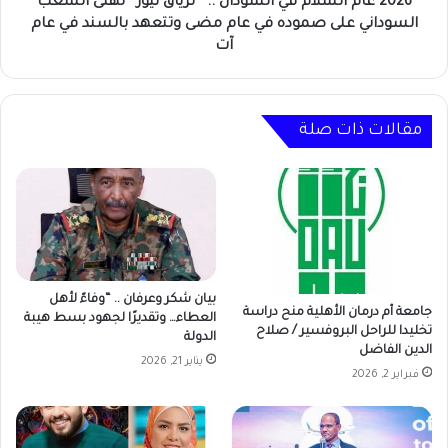
"
2026 عام السلام في السودان .. " ترياق نيوز " تهنئ الشعب
تهنئ
السوداني على صموده في عام مضى وتتعهد بالسند في عام
الشعب
آت
السوداني
على
صموده
في
مقالات ذات صلة
عام
مضى
وتتعهد
بالسند
في
عام
آت
بيان شكر وعرفان .. “وفاءً لأهل
جامعة أم درمان الأهلية منح دراسة
العطاء… وتقديرًا لجهود بسط هيبة
تخليدا للراحل البروفسير / صلاح
الدولة
الدين الفاضل
يناير 21, 2026
فبراير 2, 2026