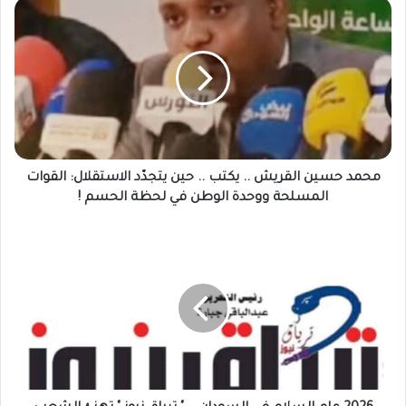
محمد
حسين
القريش
..
يكتب
..
حين
يتجدّد
الاستقلال:
القوات
محمد حسين القريش .. يكتب .. حين يتجدّد الاستقلال: القوات
المسلحة
المسلحة ووحدة الوطن في لحظة الحسم !
ووحدة
الوطن
2026
في
عام
لحظة
السلام
الحسم
في
!
السودان
..
"
ترياق
نيوز