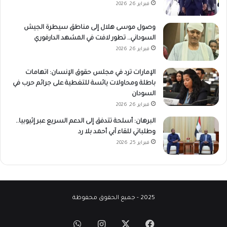
فبراير 26, 2026
وصول موسى هلال إلى مناطق سيطرة الجيش
السوداني.. تطور لافت في المشهد الدارفوري
فبراير 26, 2026
الإمارات ترد في مجلس حقوق الإنسان: اتهامات
باطلة ومحاولات يائسة للتغطية على جرائم حرب في
السودان
فبراير 26, 2026
البرهان: أسلحة تتدفق إلى الدعم السريع عبر إثيوبيا..
وطلباتي للقاء آبي أحمد بلا رد
فبراير 25, 2026
2025 - جميع الحقوق محفوظة
‫X
فيسبوك
انستقرام
واتساب