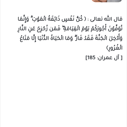
قال الله تعالى : ﴿ كُلُّ نَفْسٍ ذَائِقَةُ الْمَوْتِ ۗ وَإِنَّمَا
تُوَفَّوْنَ أُجُورَكُمْ يَوْمَ الْقِيَامَةِ ۖ فَمَن زُحْزِحَ عَنِ النَّارِ
وَأُدْخِلَ الْجَنَّةَ فَقَدْ فَازَ ۗ وَمَا الْحَيَاةُ الدُّنْيَا إِلَّا مَتَاعُ
الْغُرُورِ﴾
[ آل عمران: 185]