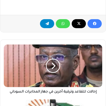
إحالات
للتقاعد
وترقية
آخرين
في
جهاز
المخابرات
السوداني
إحالات للتقاعد وترقية آخرين في جهاز المخابرات السوداني
اجازة