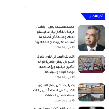
أخر الاخبار
محمد عصمت يحيي .. يكتب ..
مرحباً بالعَطّار بيكا هافيستو
لعلك وعساكَ أن تُصلح ما
أفسده دهر رمطان للعمامرة !
فبراير 26, 2026
التحالف الفيدرالي لقوى شرق
السودان يعلن جاهزية قواته
لتأمين الإقليم ويؤكد دعمه
لوحدة البلاد وسيادتها
فبراير 26, 2026
إضراب شامل يشلّ السوق
الكبير بمدني احتجاجاً على زيادات
«مفاجئة» في الجبايات
فبراير 26, 2026
مناوي: انتهاكات الدعم السريع