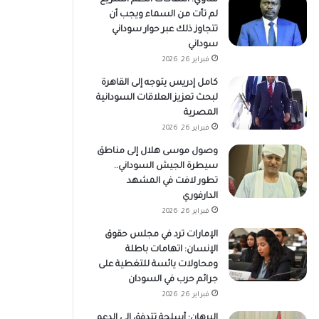
لم تأت من السماء ويجب أن
تتجاوز ذلك عبر حوار سوداني
سوداني
فبراير 26, 2026
كامل إدريس يتوجه إلى القاهرة
لبحث تعزيز العلاقات السودانية
المصرية
فبراير 26, 2026
وصول موسى هلال إلى مناطق
سيطرة الجيش السوداني..
تطور لافت في المشهد
الدارفوري
فبراير 26, 2026
الإمارات ترد في مجلس حقوق
الإنسان: اتهامات باطلة
ومحاولات يائسة للتغطية على
جرائم حرب في السودان
فبراير 26, 2026
البرهان: أسلحة تتدفق إلى الدعم