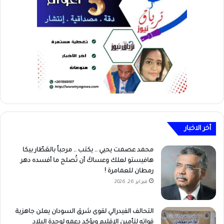
أخر الاخبار
محمد عصمت يحيي .. يكتب .. مرحباً بالعَطّار بيكا
هافيستو لعلك وعساكَ أن تُصلح ما أفسده دهر
رمطان للعمامرة !
فبراير 26, 2026
التحالف الفيدرالي لقوى شرق السودان يعلن جاهزية
قواته لتأمين الإقليم ويؤكد دعمه لوحدة البلاد