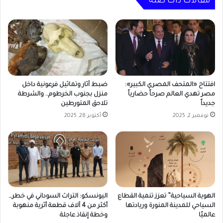
مقالات ذات صلة
فوهة
البندقية
افتتاح «المتحف المصري الكبير»:
ضبط آثار وتماثيل فرعونية داخل
مصر تهدي العالم صرحاً حضارياً
منزل بجنوب الخرطوم.. والشرطة
جديداً
تلاحق المتورطين
نوفمبر 2, 2025
أكتوبر 28, 2025
الهوية السياحية” تعزز تنمية القطاع
اليونسكو: التراث السوداني في خطر…
السياحي للمدينة المنورة وريادتها
أكثر من 4 آلاف قطعة أثرية منهوبة
عالميًا
وخطة إنقاذ عاجلة