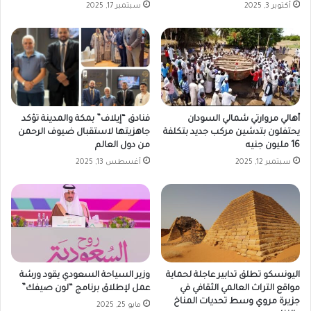
أكتوبر 3, 2025
سبتمبر 17, 2025
أهالي مروارتي شمالي السودان
فنادق “إيلاف” بمكة والمدينة تؤكد
يحتفلون بتدشين مركب جديد بتكلفة
جاهزيتها لاستقبال ضيوف الرحمن
16 مليون جنيه
من دول العالم
سبتمبر 12, 2025
أغسطس 13, 2025
اليونسكو تطلق تدابير عاجلة لحماية
وزير السياحة السعودي يقود ورشة
مواقع التراث العالمي الثقافي في
عمل لإطلاق برنامج “لون صيفك”
جزيرة مروي وسط تحديات المناخ
مايو 25, 2025